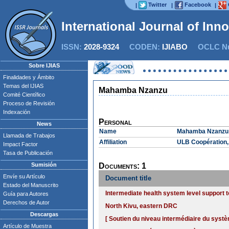
Twitter
Facebook
|
|
|
International Journal of Inn
ISSN:
2028-9324
CODEN:
IJIABO
OCLC Nu
Sobre IJIAS
Finalidades y Ámbito
Temas del IJIAS
Mahamba Nzanzu
Comité Científico
Proceso de Revisión
Indexación
Personal
News
Name
Mahamba Nzanzu
Llamada de Trabajos
Affiliation
ULB Coopération
Impact Factor
Tasa de Publicación
Sumisión
Documents: 1
Envíe su Artículo
Document title
Estado del Manuscrito
Intermediate health system level support to
Guía para Autores
Derechos de Autor
North Kivu, eastern DRC
Descargas
[ Soutien du niveau intermédiaire du systè
Artículo de Muestra