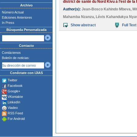
district de santé du Nord Kivu à l’est de la
Archivo
Author(s):
Jean-Bosco Kahindo Mbeva
,
Mi
Número Actual
Mahamba Nzanzu
,
Lévis Kahandukya Nya
Ediciones Anteriores
In Press
Show abstract
Full Text
Búsqueda Personalizada
Contacto
Contáctenos
Boletín de noticias:
Conéctate con IJIAS
Twitter
Facebook
Google+
VKontakte
LinkedIn
Viadeo
RSS Feed
For Android