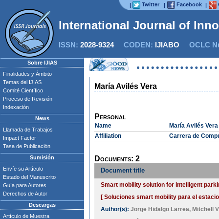
Twitter
Facebook
|
|
|
International Journal of Inn
ISSN:
2028-9324
CODEN:
IJIABO
OCLC Nu
Sobre IJIAS
Finalidades y Ámbito
Temas del IJIAS
María Avilés Vera
Comité Científico
Proceso de Revisión
Indexación
Personal
News
Name
María Avilés Vera
Llamada de Trabajos
Affiliation
Carrera de Comput
Impact Factor
Tasa de Publicación
Sumisión
Documents: 2
Envíe su Artículo
Document title
Estado del Manuscrito
Smart mobility solution for intelligent parki
Guía para Autores
Derechos de Autor
[ Soluciones smart mobility para el estacio
Descargas
Author(s):
Jorge Hidalgo Larrea
,
Mitchell
Artículo de Muestra