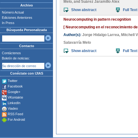
Melo
, and
Suárez Jaramillo Alex
Archivo
Show abstract
Full Text
Número Actual
Ediciones Anteriores
Neurocomputing in pattern recognition
In Press
[ Neurocomputing en el reconocimiento de
Búsqueda Personalizada
Author(s):
Jorge Hidalgo Larrea
,
Mitchell
Salavarría Melo
Contacto
Show abstract
Full Text
Contáctenos
Boletín de noticias:
Conéctate con IJIAS
Twitter
Facebook
Google+
VKontakte
LinkedIn
Viadeo
RSS Feed
For Android