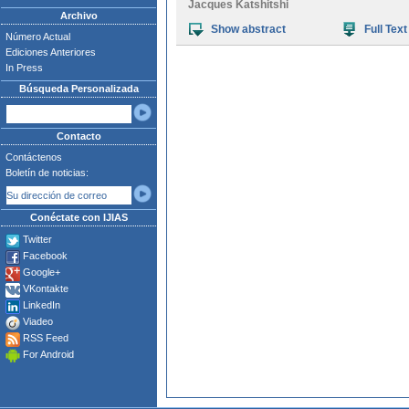
Jacques Katshitshi
Archivo
Show abstract
Full Text
Número Actual
Ediciones Anteriores
In Press
Búsqueda Personalizada
Contacto
Contáctenos
Boletín de noticias:
Conéctate con IJIAS
Twitter
Facebook
Google+
VKontakte
LinkedIn
Viadeo
RSS Feed
For Android