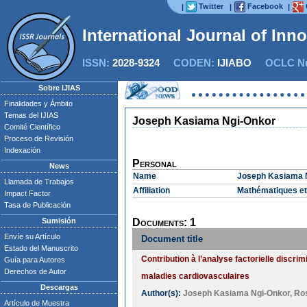
Twitter
Facebook
|
|
|
International Journal of Inn
ISSN:
2028-9324
CODEN:
IJIABO
OCLC Nu
Sobre IJIAS
Finalidades y Ámbito
Temas del IJIAS
Joseph Kasiama Ngi-Onkor
Comité Científico
Proceso de Revisión
Indexación
Personal
News
Name
Joseph Kasiama 
Llamada de Trabajos
Affiliation
Mathématiques et I
Impact Factor
Tasa de Publicación
Sumisión
Documents: 1
Envíe su Artículo
Document title
Estado del Manuscrito
Contribution à l’analyse factorielle discr
Guía para Autores
Derechos de Autor
maladies cardiovasculaires
Descargas
Author(s):
Joseph Kasiama Ngi-Onkor
,
Ros
Artículo de Muestra