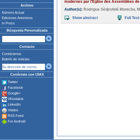
modernes par l’Eglise des Assemblées de 
Archivo
Author(s):
Rodrigue Sèdjrofidé Montcho
,
M
Número Actual
Show abstract
Full Text
Ediciones Anteriores
In Press
Búsqueda Personalizada
Contacto
Contáctenos
Boletín de noticias:
Conéctate con IJIAS
Twitter
Facebook
Google+
VKontakte
LinkedIn
Viadeo
RSS Feed
For Android