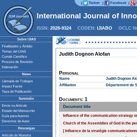
Twitter
Facebook
|
|
|
International Journal of Inn
ISSN:
2028-9324
CODEN:
IJIABO
OCLC Nu
Sobre IJIAS
Finalidades y Ámbito
Temas del IJIAS
Judith Dognon Alofan
Comité Científico
Proceso de Revisión
Indexación
Personal
News
Name
Judith Dognon Al
Llamada de Trabajos
Affiliation
Département de S
Impact Factor
Tasa de Publicación
Sumisión
Documents: 1
Envíe su Artículo
Document title
Estado del Manuscrito
Influence of the communication strategy o
Guía para Autores
Derechos de Autor
Church of the Assemblies of God in the per
Descargas
[ Influence de la stratégie communication
Artículo de Muestra