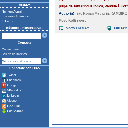
Archivo
pulpe de Tamarindus indica, vendue à Korho
Número Actual
Author(s):
Yao Konan Mathurin
,
KAMBIRE 
Ediciones Anteriores
Rose Koffi-nevry
In Press
Búsqueda Personalizada
Show abstract
Full Text
Contacto
Contáctenos
Boletín de noticias:
Conéctate con IJIAS
Twitter
Facebook
Google+
VKontakte
LinkedIn
Viadeo
RSS Feed
For Android