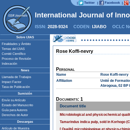
Twitter
Facebook
|
|
|
International Journal of Inn
ISSN:
2028-9324
CODEN:
IJIABO
OCLC Nu
Sobre IJIAS
Finalidades y Ámbito
Temas del IJIAS
Rose Koffi-nevry
Comité Científico
Proceso de Revisión
Indexación
Personal
News
Name
Rose Koffi-nevry
Llamada de Trabajos
Affiliation
Unité de Formatio
Impact Factor
Abrogoua, 02 BP 8
Tasa de Publicación
Sumisión
Documents: 1
Envíe su Artículo
Estado del Manuscrito
Document title
Guía para Autores
Microbiological and physicochemical qualit
Derechos de Autor
Descargas
Tamarindus indica pulp, sold in Korhogo (Cô
Artículo de Muestra
[ Qualité microbiologique et physico-chimi