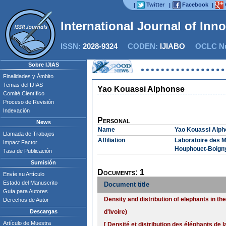
Twitter
Facebook
|
|
|
International Journal of Inn
ISSN:
2028-9324
CODEN:
IJIABO
OCLC Nu
Sobre IJIAS
Finalidades y Ámbito
Temas del IJIAS
Yao Kouassi Alphonse
Comité Científico
Proceso de Revisión
Indexación
Personal
News
Name
Yao Kouassi Alp
Llamada de Trabajos
Affiliation
Laboratoire des M
Impact Factor
Houphouet-Boigny,
Tasa de Publicación
Sumisión
Documents: 1
Envíe su Artículo
Estado del Manuscrito
Document title
Guía para Autores
Density and distribution of elephants in th
Derechos de Autor
Descargas
d'Ivoire)
Artículo de Muestra
[ Densité et distribution des éléphants de 