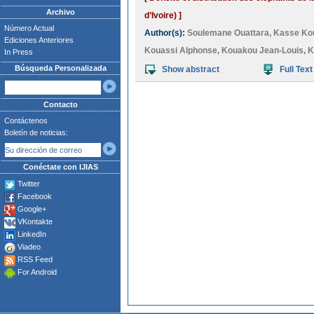
Archivo
d’Ivoire) ]
Número Actual
Author(s):
Soulemane Ouattara
,
Kasse Kou
Ediciones Anteriores
Kouassi Alphonse
,
Kouakou Jean-Louis
,
K
In Press
Búsqueda Personalizada
Show abstract
Full Text
Contacto
Contáctenos
Boletín de noticias:
Conéctate con IJIAS
Twitter
Facebook
Google+
VKontakte
LinkedIn
Viadeo
RSS Feed
For Android