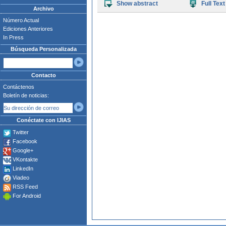
Show abstract
Full Text
Archivo
Número Actual
Ediciones Anteriores
In Press
Búsqueda Personalizada
Contacto
Contáctenos
Boletín de noticias:
Conéctate con IJIAS
Twitter
Facebook
Google+
VKontakte
LinkedIn
Viadeo
RSS Feed
For Android