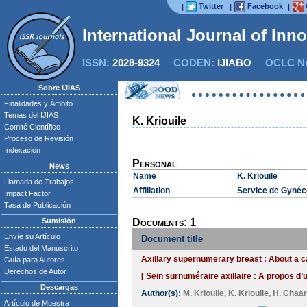
Twitter
Facebook
|
|
|
International Journal of Inn
ISSN:
2028-9324
CODEN:
IJIABO
OCLC Nu
Sobre IJIAS
Finalidades y Ámbito
Temas del IJIAS
K. Kriouile
Comité Científico
Proceso de Revisión
Indexación
Personal
News
Name
K. Kriouile
Llamada de Trabajos
Affiliation
Service de Gynéco
Impact Factor
Tasa de Publicación
Sumisión
Documents: 1
Envíe su Artículo
Document title
Estado del Manuscrito
Axillary supernumerary breast : About a 
Guía para Autores
Derechos de Autor
[ Sein surnuméraire axillaire : A propos d’
Descargas
Author(s):
M. Kriouile
,
K. Kriouile
,
H. Chaa
Artículo de Muestra