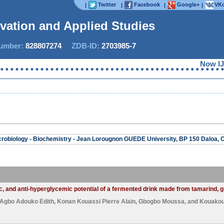
Twitter
Facebook
Google+
VKo
|
|
|
|
ovation and Applied Studies
mber:
828807274
ZDB-ID:
2703985-7
Now IJIAS
robiology - Biochemistry - Jean Lorougnon GUEDE University, BP 150 Daloa, Cô
c, and anti-hyperglycemic potential of a fermented drink made from tamarind, gi
Agbo Adouko Edith
,
Konan Kouassi Pierre Alain
,
Gbogbo Moussa
, and
Kouako