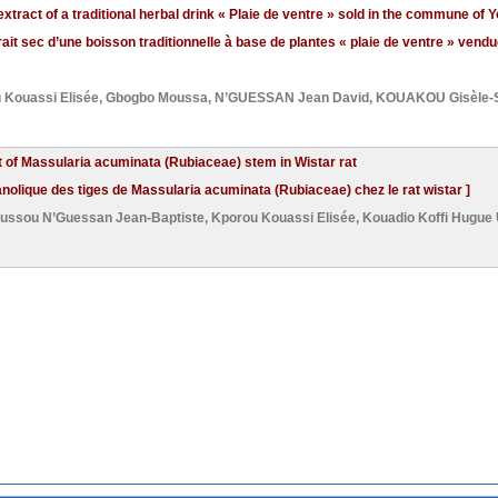
 extract of a traditional herbal drink « Plaie de ventre » sold in the commune of 
extrait sec d’une boisson traditionnelle à base de plantes « plaie de ventre » v
 Kouassi Elisée
,
Gbogbo Moussa
,
N’GUESSAN Jean David
,
KOUAKOU Gisèle-S
ct of Massularia acuminata (Rubiaceae) stem in Wistar rat
thanolique des tiges de Massularia acuminata (Rubiaceae) chez le rat wistar ]
ussou N’Guessan Jean-Baptiste
,
Kporou Kouassi Elisée
,
Kouadio Koffi Hugue 