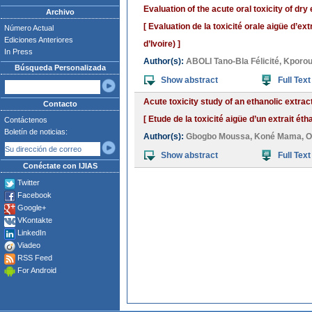
Evaluation of the acute oral toxicity of dry
Archivo
[ Evaluation de la toxicité orale aigüe d’
Número Actual
Ediciones Anteriores
d’Ivoire) ]
In Press
Author(s):
ABOLI Tano-Bla Félicité
,
Kporou
Búsqueda Personalizada
Show abstract
Full Text
Acute toxicity study of an ethanolic extra
Contacto
[ Etude de la toxicité aigüe d’un extrait é
Contáctenos
Boletín de noticias:
Author(s):
Gbogbo Moussa
,
Koné Mama
,
O
Show abstract
Full Text
Conéctate con IJIAS
Twitter
Facebook
Google+
VKontakte
LinkedIn
Viadeo
RSS Feed
For Android