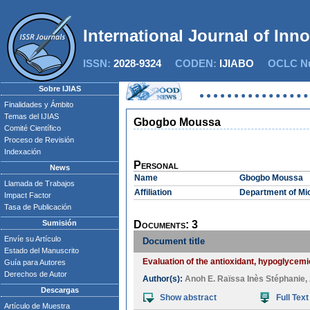
International Journal of Inn
ISSN:
2028-9324
CODEN:
IJIABO
OCLC Nu
Sobre IJIAS
Finalidades y Ámbito
Temas del IJIAS
Gbogbo Moussa
Comité Científico
Proceso de Revisión
Indexación
Personal
News
Name
Gbogbo Moussa
Llamada de Trabajos
Affiliation
Department of Mic
Impact Factor
Tasa de Publicación
Sumisión
Documents: 3
Envíe su Artículo
Document title
Estado del Manuscrito
Evaluation of the antioxidant, hypoglycemi
Guía para Autores
Derechos de Autor
Author(s):
Anoh E. Raïssa Inès Stéphanie
,
Descargas
Show abstract
Full Text
Artículo de Muestra