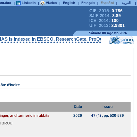
ntakte
LinkedIn
Viadeo
English
Français
Español
العربية
|
|
|
|
|
|
|
GIF 2015:
0.786
SJIF 2014:
3.89
ICV 2014:
100
UIF 2013:
2.9801
Sábado 08 Agosto 2026
 is indexed in EBSCO, ResearchGate, ProQuest, Chemical Abstract
te d’Ivoire
Date
Issue
nger, and turmeric in rabbits
2026
47 (4)
, pp. 530-539
u BROU