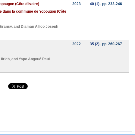
Yopougon (Côte d’Ivoire)
2023
40 (1)
, pp. 233-246
endue dans la commune de Yopougon (Côte
iransy
, and
Djaman Allico Joseph
2022
35 (2)
, pp. 260-267
Ulrich
, and
Yapo Angoué Paul