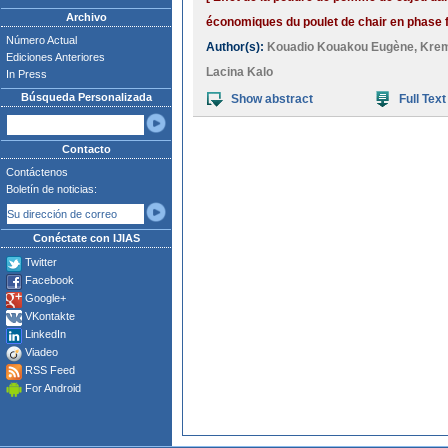
Archivo
économiques du poulet de chair en phase fi
Número Actual
Author(s):
Kouadio Kouakou Eugène
,
Kre
Ediciones Anteriores
Lacina Kalo
In Press
Búsqueda Personalizada
Show abstract
Full Text
Contacto
Contáctenos
Boletín de noticias:
Conéctate con IJIAS
Twitter
Facebook
Google+
VKontakte
LinkedIn
Viadeo
RSS Feed
For Android