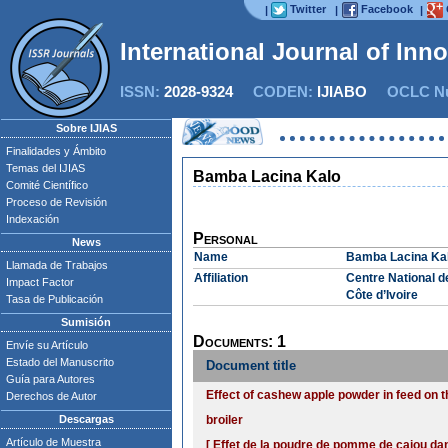
Twitter
Facebook
|
|
|
International Journal of Inn
ISSN:
2028-9324
CODEN:
IJIABO
OCLC Nu
Sobre IJIAS
Finalidades y Ámbito
Temas del IJIAS
Bamba Lacina Kalo
Comité Científico
Proceso de Revisión
Indexación
Personal
News
Name
Bamba Lacina Ka
Llamada de Trabajos
Affiliation
Centre National 
Impact Factor
Côte d’Ivoire
Tasa de Publicación
Sumisión
Documents: 1
Envíe su Artículo
Estado del Manuscrito
Document title
Guía para Autores
Effect of cashew apple powder in feed on 
Derechos de Autor
Descargas
broiler
Artículo de Muestra
[ Effet de la poudre de pomme de cajou da