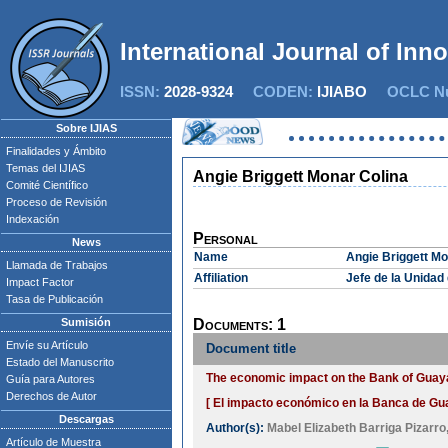
International Journal of Inn
ISSN:
2028-9324
CODEN:
IJIABO
OCLC Nu
Sobre IJIAS
Finalidades y Ámbito
Temas del IJIAS
Angie Briggett Monar Colina
Comité Científico
Proceso de Revisión
Indexación
Personal
News
Name
Angie Briggett Mo
Llamada de Trabajos
Affiliation
Jefe de la Unidad 
Impact Factor
Tasa de Publicación
Sumisión
Documents: 1
Envíe su Artículo
Document title
Estado del Manuscrito
The economic impact on the Bank of Guayaq
Guía para Autores
Derechos de Autor
[ El impacto económico en la Banca de Guay
Descargas
Author(s):
Mabel Elizabeth Barriga Pizarro
Artículo de Muestra