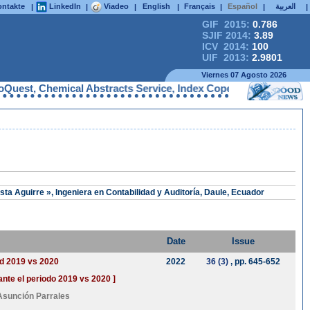
ntakte
LinkedIn
Viadeo
English
Français
Español
العربية
|
|
|
|
|
|
|
GIF 2015:
0.786
SJIF 2014:
3.89
ICV 2014:
100
UIF 2013:
2.9801
Viernes 07 Agosto 2026
t, Chemical Abstracts Service, Index Copernicus, IET Inspec Di
sta Aguirre », Ingeniera en Contabilidad y Auditoría, Daule, Ecuador
Date
Issue
od 2019 vs 2020
2022
36 (3)
, pp. 645-652
ante el periodo 2019 vs 2020 ]
Asunción Parrales