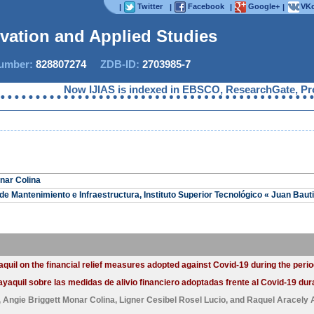
Twitter
Facebook
Google+
VKo
|
|
|
|
ovation and Applied Studies
mber:
828807274
ZDB-ID:
2703985-7
Now IJIAS is indexed in EBSCO, ResearchGate, ProQues
nar Colina
de Mantenimiento e Infraestructura, Instituto Superior Tecnológico « Juan Bauti
uil on the financial relief measures adopted against Covid-19 during the peri
aquil sobre las medidas de alivio financiero adoptadas frente al Covid-19 dur
,
Angie Briggett Monar Colina
,
Ligner Cesibel Rosel Lucio
, and
Raquel Aracely 