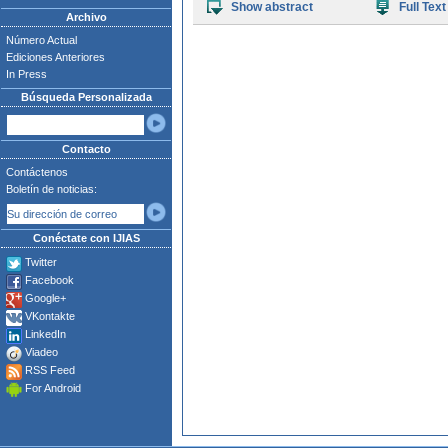
Show abstract
Full Text
Archivo
Número Actual
Ediciones Anteriores
In Press
Búsqueda Personalizada
Contacto
Contáctenos
Boletín de noticias:
Conéctate con IJIAS
Twitter
Facebook
Google+
VKontakte
LinkedIn
Viadeo
RSS Feed
For Android