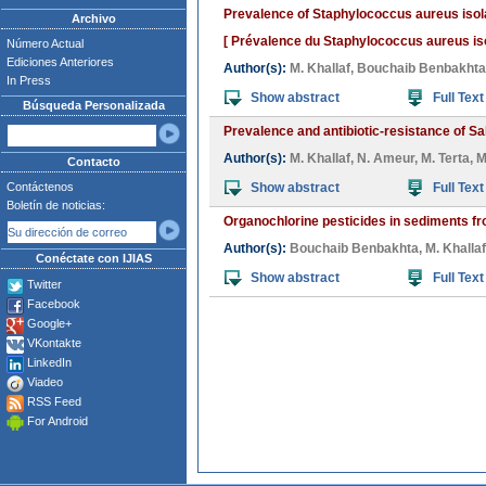
Prevalence of Staphylococcus aureus iso
Archivo
[ Prévalence du Staphylococcus aureus iso
Número Actual
Ediciones Anteriores
Author(s):
M. Khallaf
,
Bouchaib Benbakhta
In Press
Show abstract
Full Text
Búsqueda Personalizada
Prevalence and antibiotic-resistance of S
Author(s):
M. Khallaf
,
N. Ameur
,
M. Terta
,
M
Contacto
Contáctenos
Show abstract
Full Text
Boletín de noticias:
Organochlorine pesticides in sediments fr
Author(s):
Bouchaib Benbakhta
,
M. Khallaf
Conéctate con IJIAS
Show abstract
Full Text
Twitter
Facebook
Google+
VKontakte
LinkedIn
Viadeo
RSS Feed
For Android