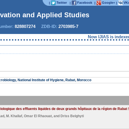
Twitter
Facebook
Google+
VKo
|
|
|
|
ovation and Applied Studies
mber:
828807274
ZDB-ID:
2703985-7
Now IJIAS is indexed i
robiology, National Institute of Hygiene, Rabat, Morocco
iologique des effluents liquides de deux grands hôpitaux de la région de Raba
aad
,
M. Khallaf
,
Omar El Rhaouat
, and
Driss Belghyti