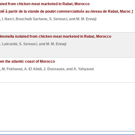
lated from chicken meat marketed in Rabat, Morocco
lé à partir de la viande de poulet commercialisée au niveau de Rabat, Maroc ]
,
I. Nasri
,
Bouchaib Sarhane
,
S. Senouci
, and
M. M. Ennaji
almonella isolated from chicken meat marketed in Rabat, Morocco
. Lakranbi
,
S. Senouci
, and
M. M. Ennaji
om the atlantic coast of Morocco
,
M. Fekhaoui
,
A. El Abidi
,
J. Dussauze
, and
A. Yahyaoui