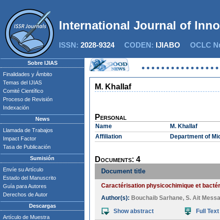
International Journal of Inn
ISSN:
2028-9324
CODEN:
IJIABO
OCLC Nu
Sobre IJIAS
Finalidades y Ámbito
Temas del IJIAS
M. Khallaf
Comité Científico
Proceso de Revisión
Indexación
Personal
News
Name
M. Khallaf
Llamada de Trabajos
Affiliation
Department of Mic
Impact Factor
Tasa de Publicación
Sumisión
Documents: 4
Envíe su Artículo
Document title
Estado del Manuscrito
Caractérisation physicochimique et bactér
Guía para Autores
Derechos de Autor
Author(s):
Bouchaib Sarhane
,
S. Ait Mess
Descargas
Show abstract
Full Text
Artículo de Muestra