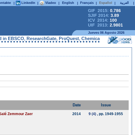
ntakte
LinkedIn
Viadeo
English
Français
Español
العربية
|
|
|
|
|
|
|
GIF 2015:
0.786
SJIF 2014:
3.89
ICV 2014:
100
UIF 2013:
2.9801
Jueves 06 Agosto 2026
n EBSCO, ResearchGate, ProQuest, Chemical Abstracts Service, In
Date
Issue
t Salé Zemmour Zaer
2014
9 (4)
, pp. 1949-1955