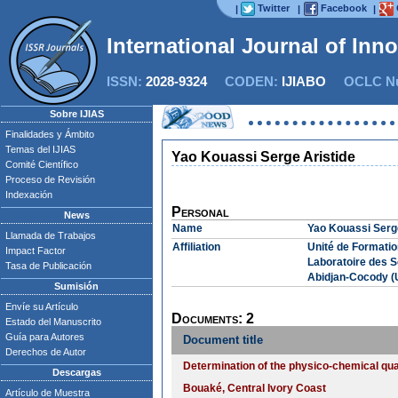
Twitter
Facebook
|
|
|
International Journal of Inn
ISSN:
2028-9324
CODEN:
IJIABO
OCLC Nu
Sobre IJIAS
Finalidades y Ámbito
Temas del IJIAS
Yao Kouassi Serge Aristide
Comité Científico
Proceso de Revisión
Indexación
Personal
News
Name
Yao Kouassi Serge
Llamada de Trabajos
Affiliation
Unité de Formatio
Impact Factor
Laboratoire des S
Tasa de Publicación
Abidjan-Cocody (U
Sumisión
Envíe su Artículo
Documents: 2
Estado del Manuscrito
Guía para Autores
Document title
Derechos de Autor
Determination of the physico-chemical qua
Descargas
Bouaké, Central Ivory Coast
Artículo de Muestra