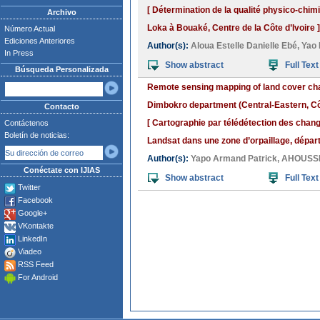
[ Détermination de la qualité physico-chi
Archivo
Loka à Bouaké, Centre de la Côte d’Ivoire ]
Número Actual
Ediciones Anteriores
Author(s):
Aloua Estelle Danielle Ebé
,
Yao 
In Press
Show abstract
Full Text
Búsqueda Personalizada
Remote sensing mapping of land cover cha
Dimbokro department (Central-Eastern, Côt
Contacto
[ Cartographie par télédétection des chan
Contáctenos
Boletín de noticias:
Landsat dans une zone d’orpaillage, dépar
Author(s):
Yapo Armand Patrick
,
AHOUSSI 
Conéctate con IJIAS
Show abstract
Full Text
Twitter
Facebook
Google+
VKontakte
LinkedIn
Viadeo
RSS Feed
For Android