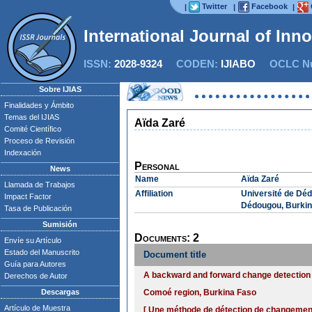
Twitter
Facebook
|
|
|
International Journal of Inn
ISSN:
2028-9324
CODEN:
IJIABO
OCLC Nu
Sobre IJIAS
Finalidades y Ámbito
Temas del IJIAS
Aïda Zaré
Comité Científico
Proceso de Revisión
Indexación
Personal
News
Name
Aïda Zaré
Llamada de Trabajos
Affiliation
Université de Déd
Impact Factor
Dédougou, Burkin
Tasa de Publicación
Sumisión
Documents: 2
Envíe su Artículo
Estado del Manuscrito
Document title
Guía para Autores
A backward and forward change detection m
Derechos de Autor
Descargas
Comoé region, Burkina Faso
Artículo de Muestra
[ Une méthode de détection de changements