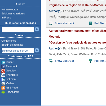
Archivo
irriguées de la région de la Haute-Comoé, 
Número Actual
Author(s):
Farid Traoré
,
Sié Palé
,
Aïda Zar
Ediciones Anteriores
Paré
,
Rodrigue Walbeogo
, and
BVC Adolph
In Press
Búsqueda Personalizada
Show abstract
Full Text
Agricultural water management of small a
Contacto
Mogtedo
Contáctenos
[ Gestion de l’eau agricole de petites et
Boletín de noticias:
Author(s):
Farid Traoré
,
Sié Palé
,
Jérôme 
Baki
,
Aïda Zaré
,
Joost Wellens
,
B. V. C. A
Conéctate con IJIAS
Show abstract
Full Text
Twitter
Facebook
Google+
VKontakte
LinkedIn
Viadeo
RSS Feed
For Android