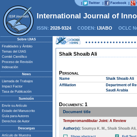
Twitter
Facebook
|
|
|
International Journal of Inn
ISSN:
2028-9324
CODEN:
IJIABO
OCLC Nu
Sobre IJIAS
Finalidades y Ámbito
Temas del IJIAS
Shaik Shoaib Ali
Comité Científico
Proceso de Revisión
Indexación
Personal
News
Name
Shaik Shoaib Ali
Llamada de Trabajos
Affiliation
Department of Res
Impact Factor
Saudi Arabia
Tasa de Publicación
Sumisión
Documents: 1
Envíe su Artículo
Estado del Manuscrito
Document title
Guía para Autores
Temperomandibular Joint: A Review
Derechos de Autor
Descargas
Author(s):
Soumya K. M.
,
Shaik Shoaib Ali
Artículo de Muestra
Show abstract
Full Text