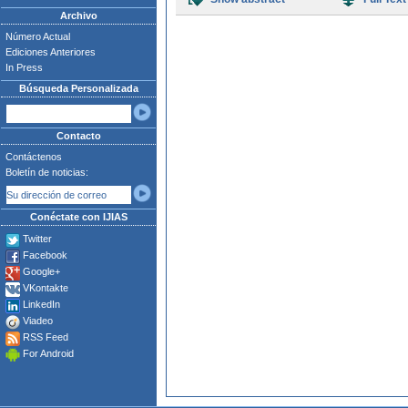
Archivo
Número Actual
Ediciones Anteriores
In Press
Búsqueda Personalizada
Contacto
Contáctenos
Boletín de noticias:
Conéctate con IJIAS
Twitter
Facebook
Google+
VKontakte
LinkedIn
Viadeo
RSS Feed
For Android