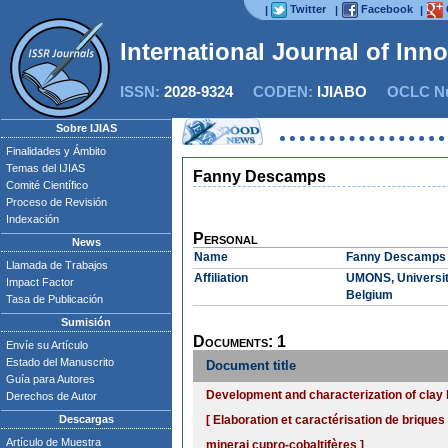
Twitter
Facebook
|
|
|
International Journal of Inn
ISSN:
2028-9324
CODEN:
IJIABO
OCLC Nu
Sobre IJIAS
Finalidades y Ámbito
Temas del IJIAS
Fanny Descamps
Comité Científico
Proceso de Revisión
Indexación
Personal
News
Name
Fanny Descamps
Llamada de Trabajos
Affiliation
UMONS, Université
Impact Factor
Belgium
Tasa de Publicación
Sumisión
Documents: 1
Envíe su Artículo
Estado del Manuscrito
Document title
Guía para Autores
Development and characterization of clay b
Derechos de Autor
Descargas
[ Elaboration et caractérisation de briques 
Artículo de Muestra
minerai cupro-cobaltifères ]