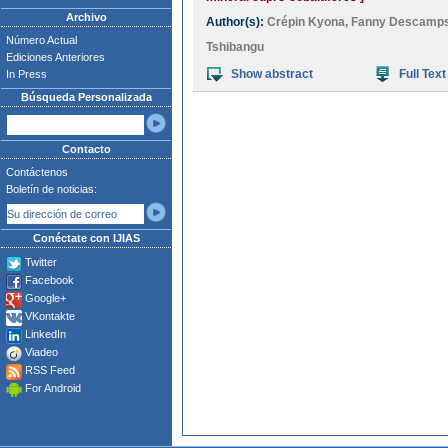
Archivo
Author(s):
Crépin Kyona
,
Fanny Descamp
Número Actual
Tshibangu
Ediciones Anteriores
Show abstract
Full Text
In Press
Búsqueda Personalizada
Contacto
Contáctenos
Boletín de noticias:
Conéctate con IJIAS
Twitter
Facebook
Google+
VKontakte
LinkedIn
Viadeo
RSS Feed
For Android