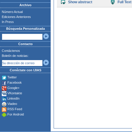
Show abstract
Full Text
Archivo
Número Actual
Ediciones Anteriores
In Press
Búsqueda Personalizada
Contacto
Contáctenos
Boletín de noticias:
Conéctate con IJIAS
Twitter
Facebook
Google+
VKontakte
LinkedIn
Viadeo
RSS Feed
For Android