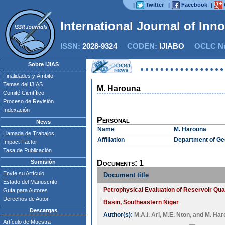
Twitter
Facebook
|
|
|
International Journal of Inn
ISSN:
2028-9324
CODEN:
IJIABO
OCLC Nu
Sobre IJIAS
Finalidades y Ámbito
Temas del IJIAS
M. Harouna
Comité Científico
Proceso de Revisión
Indexación
Personal
News
Name
M. Harouna
Llamada de Trabajos
Affiliation
Department of Ge
Impact Factor
Tasa de Publicación
Sumisión
Documents: 1
Envíe su Artículo
Document title
Estado del Manuscrito
Petrophysical Evaluation of Reservoir Qual
Guía para Autores
Derechos de Autor
Basin, Southeastern Niger
Descargas
Author(s):
M.A.I. Ari
,
M.E. Nton
, and
M. Har
Artículo de Muestra