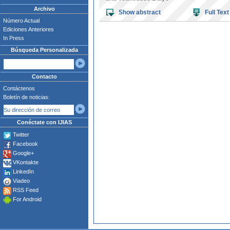
Archivo
Show abstract
Full Text
Número Actual
Ediciones Anteriores
In Press
Búsqueda Personalizada
Contacto
Contáctenos
Boletín de noticias:
Conéctate con IJIAS
Twitter
Facebook
Google+
VKontakte
LinkedIn
Viadeo
RSS Feed
For Android