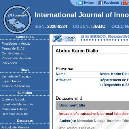
Twitter
Facebook
|
|
|
International Journal of Inn
ISSN:
2028-9324
CODEN:
IJIABO
OCLC Nu
Now IJIAS is indexed in EBSCO, ResearchGate,
Sobre IJIAS
Finalidades y Ámbito
Temas del IJIAS
Abdou Karim Diallo
Comité Científico
Proceso de Revisión
Indexación
Personal
News
Name
Abdou Karim Dial
Llamada de Trabajos
Affiliation
Département de P
Impact Factor
et Dispositifs (L
Tasa de Publicación
Sumisión
Documents: 1
Envíe su Artículo
Estado del Manuscrito
Document title
Guía para Autores
Impacts of stratospheric aerosol injection
Derechos de Autor
Descargas
Author(s):
Mamadou Ndiaye
,
Ibrahima Dib
Artículo de Muestra
and
Younousse Biaye