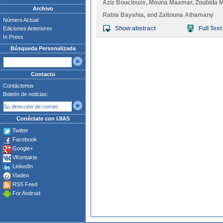
Aziz Bouclouze
,
Mouna Maamar
,
Zoubida M
Archivo
Rabia Bayahia
, and
Zaitouna Alhamany
Número Actual
Show abstract
Full Text
Ediciones Anteriores
In Press
Búsqueda Personalizada
Contacto
Contáctenos
Boletín de noticias:
Conéctate con IJIAS
Twitter
Facebook
Google+
VKontakte
LinkedIn
Viadeo
RSS Feed
For Android