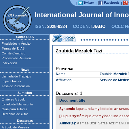
Twitter
Facebook
|
|
|
International Journal of Inn
ISSN:
2028-9324
CODEN:
IJIABO
OCLC Nu
Sobre IJIAS
Finalidades y Ámbito
Temas del IJIAS
Zoubida Mezalek Tazi
Comité Científico
Proceso de Revisión
Indexación
Personal
News
Name
Zoubida Mezalek T
Llamada de Trabajos
Affiliation
Service de Médeci
Impact Factor
Tasa de Publicación
Sumisión
Documents: 1
Envíe su Artículo
Document title
Estado del Manuscrito
Systemic lupus and amyloidosis: an unusu
Guía para Autores
Derechos de Autor
[ Lupus systémique et amylose: une associa
Descargas
Author(s):
Asmae Bziz
,
Safae Azzimani
,
H
Artículo de Muestra