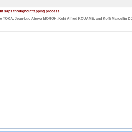
alm saps throughout tapping process
ie TOKA
,
Jean-Luc Aboya MOROH
,
Kohi Alfred KOUAME
, and
Koffi Marcellin D