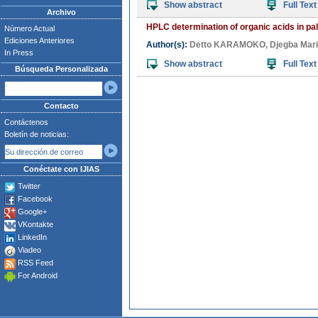
Show abstract
Full Text
Archivo
HPLC determination of organic acids in p
Número Actual
Ediciones Anteriores
Author(s):
Detto KARAMOKO
,
Djegba Mar
In Press
Show abstract
Full Text
Búsqueda Personalizada
Contacto
Contáctenos
Boletín de noticias:
Conéctate con IJIAS
Twitter
Facebook
Google+
VKontakte
LinkedIn
Viadeo
RSS Feed
For Android