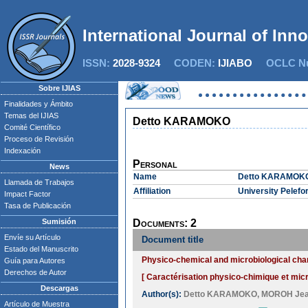
International Journal of Inn
ISSN:
2028-9324
CODEN:
IJIABO
OCLC Nu
Sobre IJIAS
Finalidades y Ámbito
Temas del IJIAS
Detto KARAMOKO
Comité Científico
Proceso de Revisión
Indexación
Personal
News
Name
Detto KARAMOK
Llamada de Trabajos
Affiliation
University Pelefo
Impact Factor
Tasa de Publicación
Sumisión
Documents: 2
Envíe su Artículo
Document title
Estado del Manuscrito
Physico-chemical and microbiological cha
Guía para Autores
Derechos de Autor
[ Caractérisation physico-chimique et mic
Descargas
Author(s):
Detto KARAMOKO
,
MOROH Jea
Artículo de Muestra