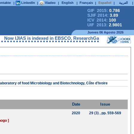
ntakte
LinkedIn
Viadeo
English
Français
Español
العربية
|
|
|
|
|
|
|
GIF 2015:
0.786
SJIF 2014:
3.89
ICV 2014:
100
UIF 2013:
2.9801
Jueves 06 Agosto 2026
Now IJIAS is indexed in EBSCO, ResearchGate, ProQuest, Chemica
boratory of food Microbiology and Biotechnology, Côte d'Ivoire
Date
Issue
2020
29 (3)
, pp. 559-569
hogo ]