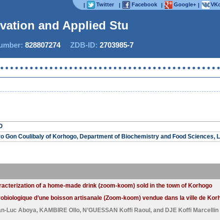
Twitter
Facebook
Google+
VKo
|
|
|
|
ovation and Applied Studi
mber:
828807274
ZDB-ID:
2703985-7
O
ro Gon Coulibaly of Korhogo, Department of Biochemistry and Food Sciences, La
racterization of a home-made drink (zoom-koom) sold in the town of Korhogo
robiologique d’une boisson artisanale (Zoom-koom) vendue dans la ville de Kor
n-Luc Aboya
,
KAMBIRE Ollo
,
N’GUESSAN Koffi Raoul
, and
DJE Koffi Marcellin