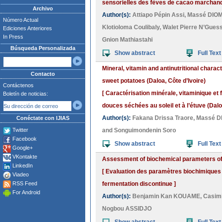
sensorielles des fèves de cacao marchand d
Archivo
Author(s):
Attiapo Pépin Assi
,
Massé DIO
Número Actual
Klotioloma Coulibaly
,
Walet Pierre N’Gues
Ediciones Anteriores
In Press
Gnion Mathiastahi
Búsqueda Personalizada
Show abstract
Full Text
Mineral, vitamin and antinutritional charact
Contacto
sweet potatoes (Daloa, Côte d’Ivoire)
Contáctenos
[ Caractérisation minérale, vitaminique et 
Boletín de noticias:
douces séchées au soleil et à l’étuve (Daloa
Author(s):
Fakana Drissa Traore
,
Massé 
Conéctate con IJIAS
Twitter
and
Songuimondenin Soro
Facebook
Show abstract
Full Text
Google+
VKontakte
Assessment of biochemical parameters of 
LinkedIn
[ Evaluation des paramètres biochimiques 
Viadeo
RSS Feed
fermentation discontinue ]
For Android
Author(s):
Benjamin Kan KOUAME
,
Casim
Nogbou ASSIDJO