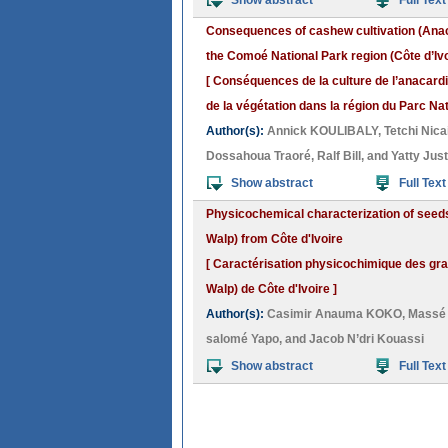
Show abstract
Full Text
Consequences of cashew cultivation (Anaca
the Comoé National Park region (Côte d’Ivo
[ Conséquences de la culture de l’anacardi
de la végétation dans la région du Parc Nat
Author(s):
Annick KOULIBALY
,
Tetchi Nic
Dossahoua Traoré
,
Ralf Bill
, and
Yatty Jus
Show abstract
Full Text
Physicochemical characterization of seeds 
Walp) from Côte d'Ivoire
[ Caractérisation physicochimique des grai
Walp) de Côte d'Ivoire ]
Author(s):
Casimir Anauma KOKO
,
Massé
salomé Yapo
, and
Jacob N’dri Kouassi
Show abstract
Full Text