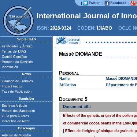
Twitter
Facebook
|
|
|
International Journal of Inn
ISSN:
2028-9324
CODEN:
IJIABO
OCLC Nu
Sobre IJIAS
Finalidades y Ámbito
Temas del IJIAS
Massé DIOMANDE
Comité Científico
Proceso de Revisión
Indexación
Personal
News
Name
Massé DIOMAND
Llamada de Trabajos
Affiliation
Département de Bi
Impact Factor
Tasa de Publicación
Sumisión
Documents: 5
Envíe su Artículo
Document title
Estado del Manuscrito
Effects of the genetic origin of the pollen 
Guía para Autores
Derechos de Autor
of commercial cocoa beans in the Loh-Djib
Descargas
[ Effets de l’origine génétique du grain de 
Artículo de Muestra