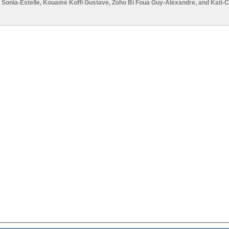
 Sonia-Estelle
,
Kouamé Koffi Gustave
,
Zoho Bi Foua Guy-Alexandre
, and
Kati-C