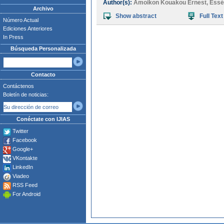
Author(s):
Amoikon Kouakou Ernest
,
Essé
Archivo
Show abstract
Full Text
Número Actual
Ediciones Anteriores
In Press
Búsqueda Personalizada
Contacto
Contáctenos
Boletín de noticias:
Conéctate con IJIAS
Twitter
Facebook
Google+
VKontakte
LinkedIn
Viadeo
RSS Feed
For Android