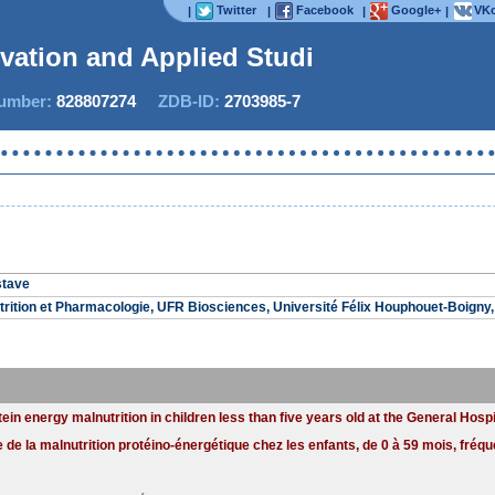
Twitter
Facebook
Google+
VKo
|
|
|
|
ovation and Applied Studies
mber:
828807274
ZDB-ID:
2703985-7
Now I
stave
trition et Pharmacologie, UFR Biosciences, Université Félix Houphouet-Boigny, 
in energy malnutrition in children less than five years old at the General Hospita
de la malnutrition protéino-énergétique chez les enfants, de 0 à 59 mois, fréque