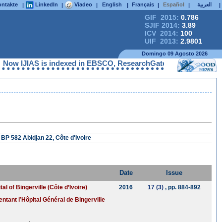
ntakte
LinkedIn
Viadeo
English
Français
Español
العربية
|
|
|
|
|
|
|
GIF 2015:
0.786
SJIF 2014:
3.89
ICV 2014:
100
UIF 2013:
2.9801
Domingo 09 Agosto 2026
JIAS is indexed in EBSCO, ResearchGate, ProQuest, Chemical Abs
BP 582 Abidjan 22, Côte d'Ivoire
Date
Issue
l of Bingerville (Côte d’Ivoire)
2016
17 (3)
, pp. 884-892
ntant l’Hôpital Général de Bingerville