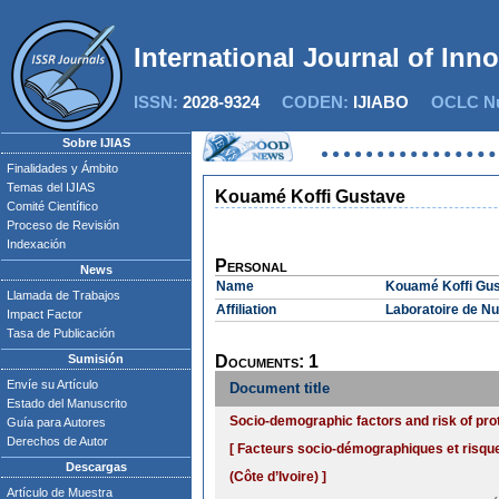
International Journal of Inn
ISSN:
2028-9324
CODEN:
IJIABO
OCLC Nu
Sobre IJIAS
Finalidades y Ámbito
Temas del IJIAS
Kouamé Koffi Gustave
Comité Científico
Proceso de Revisión
Indexación
Personal
News
Name
Kouamé Koffi Gu
Llamada de Trabajos
Affiliation
Laboratoire de Nu
Impact Factor
Tasa de Publicación
Sumisión
Documents: 1
Envíe su Artículo
Document title
Estado del Manuscrito
Socio-demographic factors and risk of prote
Guía para Autores
Derechos de Autor
[ Facteurs socio-démographiques et risque 
Descargas
(Côte d’Ivoire) ]
Artículo de Muestra