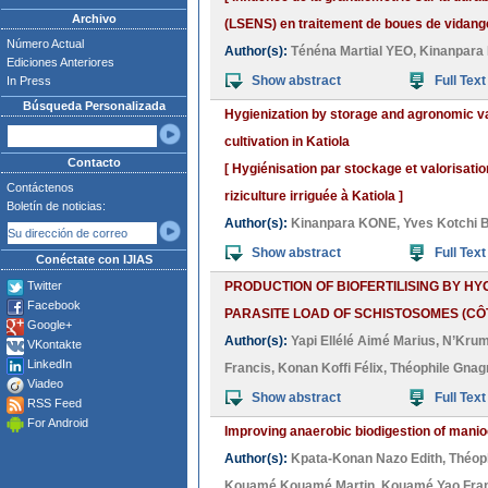
Archivo
(LSENS) en traitement de boues de vidang
Número Actual
Author(s):
Ténéna Martial YEO
,
Kinanpara
Ediciones Anteriores
Show abstract
Full Text
In Press
Búsqueda Personalizada
Hygienization by storage and agronomic valor
cultivation in Katiola
Contacto
[ Hygiénisation par stockage et valorisat
Contáctenos
riziculture irriguée à Katiola ]
Boletín de noticias:
Author(s):
Kinanpara KONE
,
Yves Kotchi
Show abstract
Full Text
Conéctate con IJIAS
Twitter
PRODUCTION OF BIOFERTILISING BY HY
Facebook
PARASITE LOAD OF SCHISTOSOMES (CÔTE
Google+
Author(s):
Yapi Ellélé Aimé Marius
,
N’Krum
VKontakte
LinkedIn
Francis
,
Konan Koffi Félix
,
Théophile Gnag
Viadeo
Show abstract
Full Text
RSS Feed
For Android
Improving anaerobic biodigestion of mani
Author(s):
Kpata-Konan Nazo Edith
,
Théop
Kouamé Kouamé Martin
,
Kouamé Yao Fra