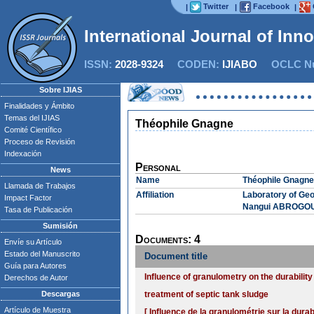
Twitter
Facebook
|
|
|
International Journal of Inn
ISSN:
2028-9324
CODEN:
IJIABO
OCLC Nu
Sobre IJIAS
Finalidades y Ámbito
Temas del IJIAS
Théophile Gnagne
Comité Científico
Proceso de Revisión
Indexación
Personal
News
Name
Théophile Gnagne
Llamada de Trabajos
Affiliation
Laboratory of Ge
Impact Factor
Nangui ABROGOUA,
Tasa de Publicación
Sumisión
Documents: 4
Envíe su Artículo
Estado del Manuscrito
Document title
Guía para Autores
Influence of granulometry on the durabilit
Derechos de Autor
Descargas
treatment of septic tank sludge
Artículo de Muestra
[ Influence de la granulométrie sur la dur