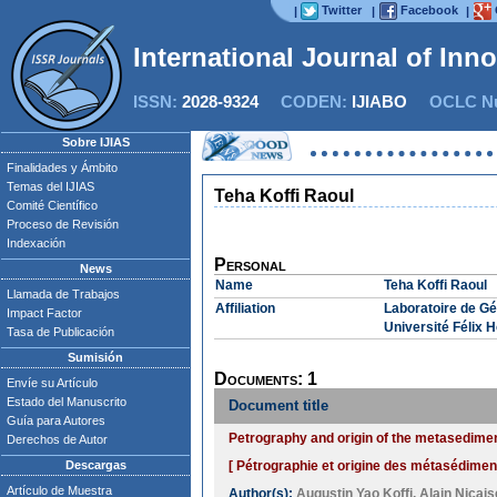
Twitter
Facebook
|
|
|
International Journal of Inn
ISSN:
2028-9324
CODEN:
IJIABO
OCLC Nu
Sobre IJIAS
Finalidades y Ámbito
Temas del IJIAS
Teha Koffi Raoul
Comité Científico
Proceso de Revisión
Indexación
Personal
News
Name
Teha Koffi Raoul
Llamada de Trabajos
Affiliation
Laboratoire de Gé
Impact Factor
Université Félix 
Tasa de Publicación
Sumisión
Documents: 1
Envíe su Artículo
Estado del Manuscrito
Document title
Guía para Autores
Petrography and origin of the metasedime
Derechos de Autor
Descargas
[ Pétrographie et origine des métasédimen
Artículo de Muestra
Author(s):
Augustin Yao Koffi
,
Alain Nica