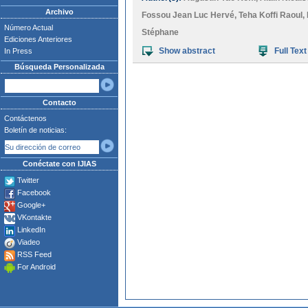
Archivo
Fossou Jean Luc Hervé
,
Teha Koffi Raoul
,
Número Actual
Stéphane
Ediciones Anteriores
Show abstract
Full Text
In Press
Búsqueda Personalizada
Contacto
Contáctenos
Boletín de noticias:
Conéctate con IJIAS
Twitter
Facebook
Google+
VKontakte
LinkedIn
Viadeo
RSS Feed
For Android