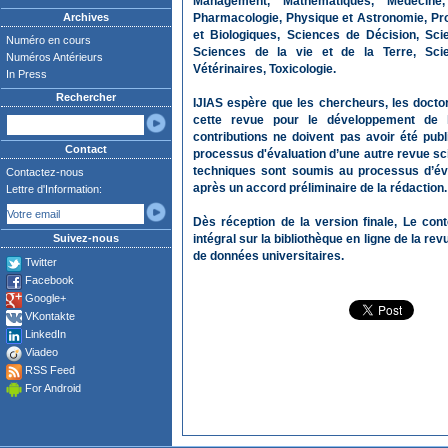
Management, Mathématiques, Médecine, 
Archives
Pharmacologie, Physique et Astronomie, Pro
et Biologiques, Sciences de Décision, Sci
Numéro en cours
Sciences de la vie et de la Terre, Sci
Numéros Antérieurs
Vétérinaires, Toxicologie.
In Press
Rechercher
IJIAS espère que les chercheurs, les doctor
cette revue pour le développement de l'
contributions ne doivent pas avoir été pub
Contact
processus d'évaluation d’une autre revue sci
techniques sont soumis au processus d’éva
Contactez-nous
après un accord préliminaire de la rédaction.
Lettre d'Information:
Dès réception de la version finale, Le con
Suivez-nous
intégral sur la bibliothèque en ligne de la re
de données universitaires.
Twitter
Facebook
Google+
VKontakte
LinkedIn
Viadeo
RSS Feed
For Android