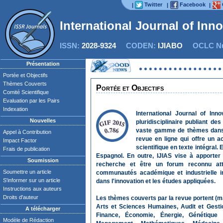
Twitter
Facebook
|
|
|
International Journal of Inn
ISSN:
2028-9324
CODEN:
IJIABO
OCLC Nu
Présentation
Portée et Objectifs
Thèmes Couverts
Portée et Objectifs
Comité Scientifique
Evaluation par les Pairs
Indexation
International Journal of Inn
Nouvelles
pluridisciplinaire publiant de
vaste gamme de thèmes dans l'
Appel à Contribution
revue en ligne qui offre un ac
Impact Factor
scientifique en texte intégral. 
Frais de publication
Espagnol. En outre, IJIAS vise à apporter 
Soumission
recherche et être un forum reconnu at
Soumettre un article
communautés académique et industrielle in
S'informer sur un article
dans l'innovation et les études appliquées.
Instructions aux auteurs
Droits d'auteur
Les thèmes couverts par la revue portent (mai
Arts et Sciences Humaines, Audit et Gestio
A télécharger
Finance, Économie, Énergie, Génétique et
Modèle de Rédaction