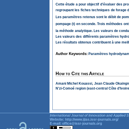
Cette étude a pour objectif d'évaluer des pro
regroupant les fiches techniques de forage d
Les paramètres retenus sont le débit de po
pompage (t) en seconde. Trois méthodes ont é
la méthode analytique. Les valeurs de condu
Les valeurs des différents paramètres hydrody
Les résultats obtenus contribuent à une mei
Author Keywords:
Paramètres hydrodynamiq
How to Cite this Article
Amani Michel Kouassi, Jean Claude Okaingni,
N'zi-Comoé region (east-central Côte d'Ivoire
International Journal of Innovation and Applied S
Website:
http://www.ijias.issr-journals.org/
E-mail:
office@issr-journals.org