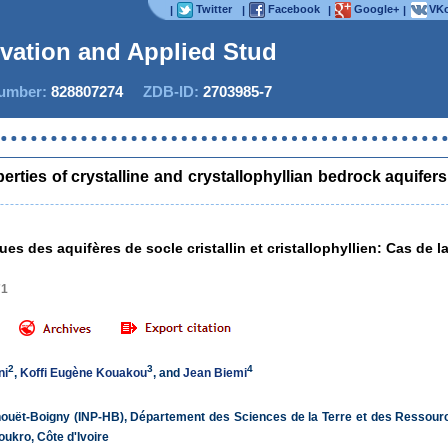
Twitter
Facebook
Google+
VKo
|
|
|
|
ovation and Applied Studies
mber:
828807274
ZDB-ID:
2703985-7
Now 
rties of crystalline and crystallophyllian bedrock aquifers
es des aquifères de socle cristallin et cristallophyllien: Cas de l
71
2
3
4
ni
,
Koffi Eugène Kouakou
, and
Jean Biemi
phouët-Boigny (INP-HB), Département des Sciences de la Terre et des Ressourc
kro, Côte d'Ivoire