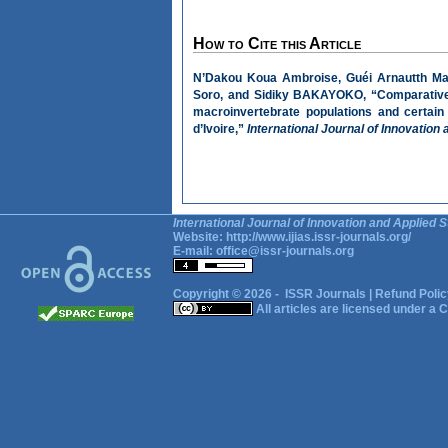
How to Cite this Article
N’Dakou Koua Ambroise, Guéi Arnautth Ma
Soro, and Sidiky BAKAYOKO, “Comparative 
macroinvertebrate populations and certain 
d’Ivoire,”
International Journal of Innovation
International Journal of Innovation and Applied S
Website:
http://www.ijias.issr-journals.org/
E-mail:
office@issr-journals.org
Copyright © 2026 -
ISSR Journals
|
Refund Polic
All articles are licensed under a
C