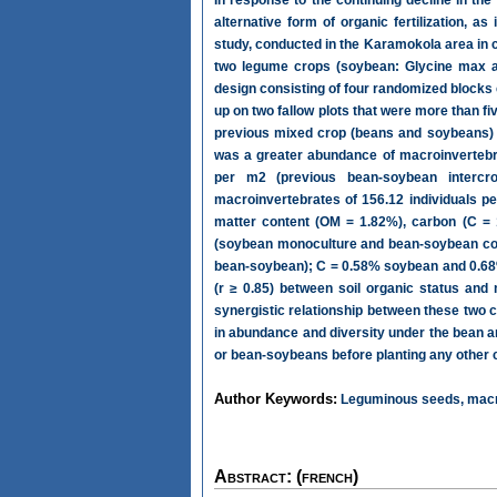
In response to the continuing decline in the 
alternative form of organic fertilization, 
study, conducted in the Karamokola area in c
two legume crops (soybean: Glycine max an
design consisting of four randomized blocks
up on two fallow plots that were more than f
previous mixed crop (beans and soybeans) h
was a greater abundance of macroinvertebra
per m2 (previous bean-soybean intercr
macroinvertebrates of 156.12 individuals pe
matter content (OM = 1.82%), carbon (C = 
(soybean monoculture and bean-soybean comb
bean-soybean); C = 0.58% soybean and 0.68
(r ≥ 0.85) between soil organic status and
synergistic relationship between these two
in abundance and diversity under the bean
or bean-soybeans before planting any other c
Author Keywords:
Leguminous seeds, macroi
Abstract: (french)