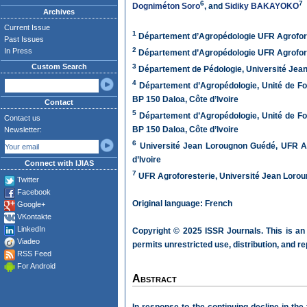
6
7
Dogniméton Soro
, and
Sidiky BAKAYOKO
Archives
Current Issue
1
Département d’Agropédologie UFR Agrofores
Past Issues
2
In Press
Département d’Agropédologie UFR Agrofores
Custom Search
3
Département de Pédologie, Université Jean
4
Département d’Agropédologie, Unité de Fo
BP 150 Daloa, Côte d’Ivoire
Contact
5
Département d’Agropédologie, Unité de Fo
Contact us
BP 150 Daloa, Côte d’Ivoire
Newsletter:
6
Université Jean Lorougnon Guédé, UFR Agr
d’Ivoire
Connect with IJIAS
7
UFR Agroforesterie, Université Jean Lorou
Twitter
Facebook
Original language: French
Google+
VKontakte
LinkedIn
Copyright © 2025 ISSR Journals. This is an
Viadeo
permits unrestricted use, distribution, and r
RSS Feed
For Android
Abstract