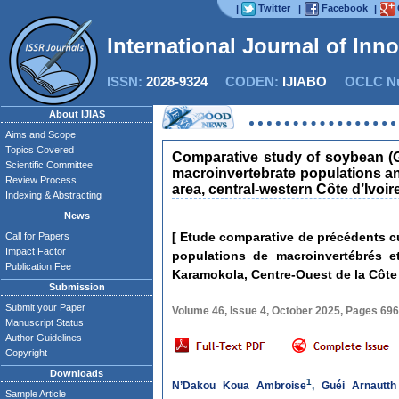
Twitter
Facebook
|
|
|
International Journal of Inn
ISSN:
2028-9324
CODEN:
IJIABO
OCLC Nu
About IJIAS
Aims and Scope
Topics Covered
Comparative study of soybean (G
Scientific Committee
macroinvertebrate populations and
Review Process
area, central-western Côte d’Ivoir
Indexing & Abstracting
News
[ Etude comparative de précédents cu
Call for Papers
Impact Factor
populations de macroinvertébrés e
Publication Fee
Karamokola, Centre-Ouest de la Côte d
Submission
Submit your Paper
Volume 46, Issue 4, October 2025, Pages 69
Manuscript Status
Author Guidelines
Copyright
Downloads
1
N’Dakou Koua Ambroise
,
Guéi Arnautth
Sample Article