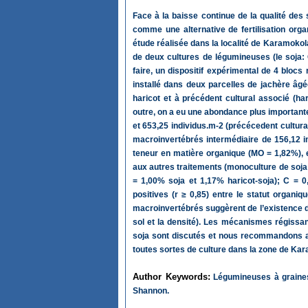
Face à la baisse continue de la qualité des 
comme une alternative de fertilisation orga
étude réalisée dans la localité de Karamokola
de deux cultures de légumineuses (le soja: 
faire, un dispositif expérimental de 4 blocs
installé dans deux parcelles de jachère âg
haricot et à précédent cultural associé (h
outre, on a eu une abondance plus important
et 653,25 individus.m-2 (précécedent cultura
macroinvertébrés intermédiaire de 156,12 in
teneur en matière organique (MO = 1,82%), 
aux autres traitements (monoculture de soja 
= 1,00% soja et 1,17% haricot-soja); C = 0
positives (r ≥ 0,85) entre le statut organi
macroinvertébrés suggèrent de l’existence d
sol et la densité). Les mécanismes régissan
soja sont discutés et nous recommandons au
toutes sortes de culture dans la zone de Kar
Author Keywords:
Légumineuses à graines,
Shannon.