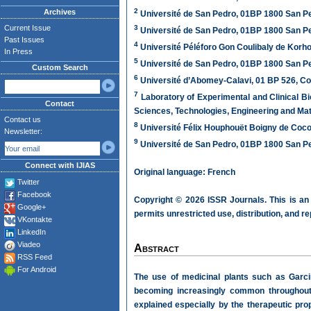
2
Archives
Université de San Pedro, 01BP 1800 San Ped
Current Issue
3
Université de San Pedro, 01BP 1800 San Ped
Past Issues
4
Université Péléforo Gon Coulibaly de Korh
In Press
5
Université de San Pedro, 01BP 1800 San Ped
Custom Search
6
Université d’Abomey-Calavi, 01 BP 526, Co
7
Laboratory of Experimental and Clinical Bi
Contact
Sciences, Technologies, Engineering and Ma
Contact us
8
Université Félix Houphouët Boigny de Cocod
Newsletter:
9
Université de San Pedro, 01BP 1800 San Ped
Connect with IJIAS
Original language: French
Twitter
Facebook
Copyright © 2026 ISSR Journals. This is an
Google+
permits unrestricted use, distribution, and r
VKontakte
LinkedIn
Viadeo
Abstract
RSS Feed
For Android
The use of medicinal plants such as Garcin
becoming increasingly common throughout t
explained especially by the therapeutic prop