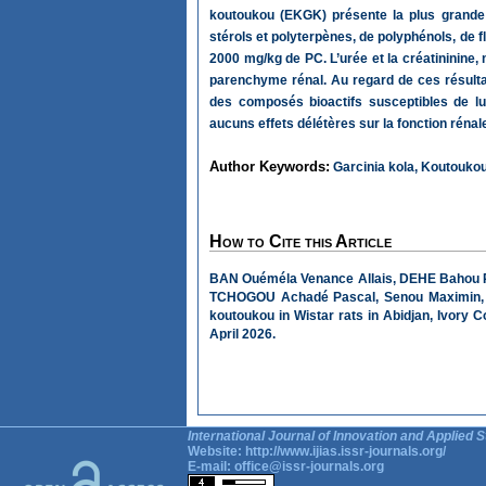
koutoukou (EKGK) présente la plus grande 
stérols et polyterpènes, de polyphénols, de 
2000 mg/kg de PC. L’urée et la créatininine,
parenchyme rénal. Au regard de ces résultat
des composés bioactifs susceptibles de lu
aucuns effets délétères sur la fonction rénale
Author Keywords:
Garcinia kola, Koutoukou,
How to Cite this Article
BAN Ouéméla Venance Allais, DEHE Bahou R
TCHOGOU Achadé Pascal, Senou Maximin, B
koutoukou in Wistar rats in Abidjan, Ivory 
April 2026.
International Journal of Innovation and Applied S
Website:
http://www.ijias.issr-journals.org/
E-mail:
office@issr-journals.org