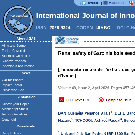
Twitter
Facebook
|
|
|
International Journal of Inn
ISSN:
2028-9324
CODEN:
IJIABO
OCLC Nu
About IJIAS
Aims and Scope
Topics Covered
Renal safety of Garcinia kola seed
Scientific Committee
Review Process
Indexing & Abstracting
[ Innocuité rénale de l’extrait des
News
d’Ivoire ]
Call for Papers
Impact Factor
Volume 48, Issue 2, April 2026, Pages 457–4
Publication Fee
Submission
Submit your Paper
Manuscript Status
1
BAN Ouéméla Venance Allais
,
DEHE Baho
Author Guidelines
Copyright
5
6
Nazaire
,
TCHOGOU Achadé Pascal
,
Senou
Downloads
1
Sample Article
Université de San Pedro, 01BP 1800 San Ped