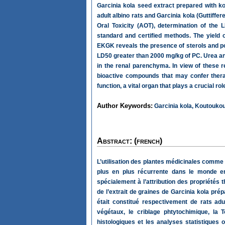
Garcinia kola seed extract prepared with ko
adult albino rats and Garcinia kola (Guttiffe
Oral Toxicity (AOT), determination of the 
standard and certified methods. The yield 
EKGK reveals the presence of sterols and po
LD50 greater than 2000 mg/kg of PC. Urea and
in the renal parenchyma. In view of these 
bioactive compounds that may confer therap
function, a vital organ that plays a crucial r
Author Keywords:
Garcinia kola, Koutoukou,
Abstract: (french)
L’utilisation des plantes médicinales comme 
plus en plus récurrente dans le monde en 
spécialement à l’attribution des propriétés 
de l’extrait de graines de Garcinia kola pré
était constitué respectivement de rats adu
végétaux, le criblage phtytochimique, la 
histologiques et les analyses statistiques 