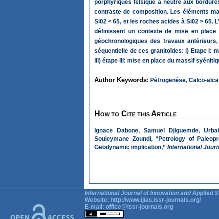
porphyriques felsique à neutre aux bordur
contraste de composition. Les éléments maj
Si02 < 65, et les roches acides à Si02 > 65.
définissent un contexte de mise en place 
géochronologiques des travaux antérieurs
séquentielle de ces granitoïdes: i) Etape I: m
iii) étape III: mise en place du massif syénitiq
Author Keywords:
Pétrogenèse, Calco-alcali
How to Cite this Article
Ignace Dabone, Samuel Djiguemde, Urba
Souleymane Zoundi, “Petrology of Paleopr
Geodynamic implication,”
International Jour
International Journal of Innovation and Applied S
Website:
http://www.ijias.issr-journals.org/
E-mail:
office@issr-journals.org