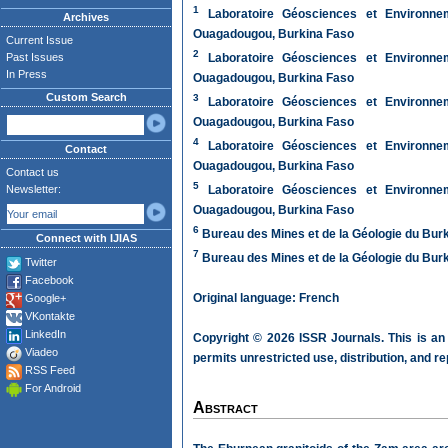
1
Laboratoire Géosciences et Environnem
Archives
Ouagadougou, Burkina Faso
Current Issue
2
Past Issues
Laboratoire Géosciences et Environnem
In Press
Ouagadougou, Burkina Faso
Custom Search
3
Laboratoire Géosciences et Environnem
Ouagadougou, Burkina Faso
4
Laboratoire Géosciences et Environnem
Contact
Ouagadougou, Burkina Faso
Contact us
5
Newsletter:
Laboratoire Géosciences et Environnem
Ouagadougou, Burkina Faso
6
Bureau des Mines et de la Géologie du Bu
Connect with IJIAS
7
Bureau des Mines et de la Géologie du Bu
Twitter
Facebook
Original language: French
Google+
VKontakte
LinkedIn
Copyright © 2026 ISSR Journals. This is an
Viadeo
permits unrestricted use, distribution, and r
RSS Feed
For Android
Abstract