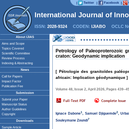
Twitter
Facebook
|
|
|
International Journal of Inn
ISSN:
2028-9324
CODEN:
IJIABO
OCLC Nu
About IJIAS
Aims and Scope
Topics Covered
Petrology of Paleoproterozoic g
Scientific Committee
craton: Geodynamic implication
Review Process
Indexing & Abstracting
News
[ Pétrologie des granitoïdes paléo
Call for Papers
africain: Implication géodynamique ]
Impact Factor
Publication Fee
Volume 48, Issue 2, April 2026, Pages 439–4
Submission
Submit your Paper
Manuscript Status
Author Guidelines
1
2
Ignace Dabone
,
Samuel Djiguemde
,
Urba
Copyright
7
Souleymane Zoundi
Downloads
Sample Article