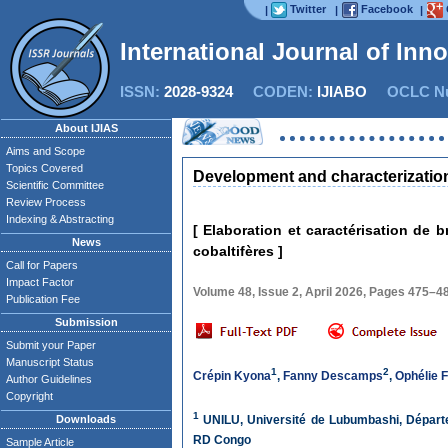
Twitter
Facebook
|
|
|
International Journal of Inn
ISSN:
2028-9324
CODEN:
IJIABO
OCLC Nu
About IJIAS
Aims and Scope
Topics Covered
Development and characterization 
Scientific Committee
Review Process
Indexing & Abstracting
[ Elaboration et caractérisation de b
News
cobaltifères ]
Call for Papers
Impact Factor
Volume 48, Issue 2, April 2026, Pages 475–4
Publication Fee
Submission
Submit your Paper
Manuscript Status
1
2
Crépin Kyona
,
Fanny Descamps
,
Ophélie 
Author Guidelines
Copyright
1
Downloads
UNILU, Université de Lubumbashi, Départe
RD Congo
Sample Article