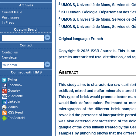
2
UMONS, Université de Mons, Service de Gén
Archives
3
KU Leuven, Géologie, Département des Scie
Current Issue
Past Issues
4
UMONS, Université de Mons, Service de Gén
In Press
5
UMONS, Université de Mons, Service de Gén
Custom Search
Original language: French
Contact
Copyright © 2026 ISSR Journals. This is an
Contact us
permits unrestricted use, distribution, and r
Newsletter:
Abstract
Connect with IJIAS
Twitter
This study aims to characterize raw earth br
Facebook
Google+
oxidized, mixed and sulfur minerals stored
VKontakte
This type of brick would promote better man
LinkedIn
would limit deforestation. Estimated at m
Viadeo
micrographs of the different brick sample
RSS Feed
revealed the presence of interparticle porosi
For Android
was also detected, characteristic of the dol
gangue of the ores initially treated by the G
samples by punching shows that the differen