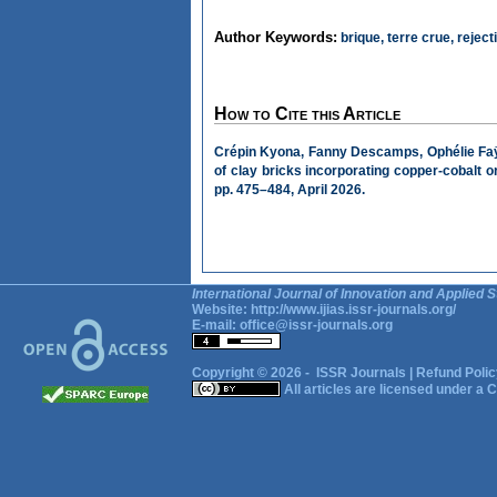
Author Keywords:
brique, terre crue, reject
How to Cite this Article
Crépin Kyona, Fanny Descamps, Ophélie Faÿ
of clay bricks incorporating copper-cobalt or
pp. 475–484, April 2026.
International Journal of Innovation and Applied S
Website:
http://www.ijias.issr-journals.org/
E-mail:
office@issr-journals.org
Copyright © 2026 -
ISSR Journals
|
Refund Polic
All articles are licensed under a
C