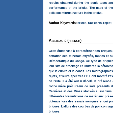
results obtained during the sonic tests a
performance of the bricks. The pace of th
collapse microstructure in the bricks.
Author Keywords:
bricks, raw earth, reject,
Abstract: (french)
Cette étude vise à caractériser des briques
flottation des minerais oxydés, mixtes et
Démocratique du Congo. Ce type de briques f
leur site de stockage et limiterait la défor
que le cuivre et le cobalt. Les micrographi
rejets, et leurs spectres EDX ont montré l’ex
de l’illite. Il a été aussi décelé la prése
roche mère précurseur de sols présents da
Carrières et des Mines stockés aussi dans 
différentes formulations de matériaux prés
obtenus lors des essais soniques et qui p
briques. L’allure des courbes de poinçonnage
briques.