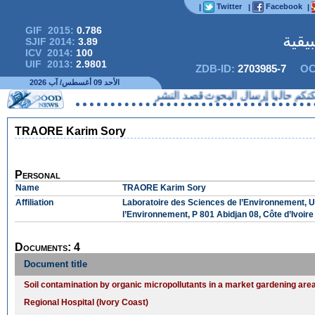
Twitter
Facebook
|
|
|
GIF 2015:
0.786
يقية
SJIF 2014:
3.89
ICV 2014:
100
UIF 2013:
2.9801
ZDB-ID:
2703985-7
OC
الأحد 09 أغسطس/ آب 2026
م حاليا إرسال البحوث قصد النشر
TRAORE Karim Sory
Personal
Name
TRAORE Karim Sory
Affiliation
Laboratoire des Sciences de l’Environnement, 
l’Environnement, P 801 Abidjan 08, Côte d’Ivoire
Documents: 4
Document title
Soil contamination by organic micropollutants in a market gardening ar
Regional Hospital (Ivory Coast)