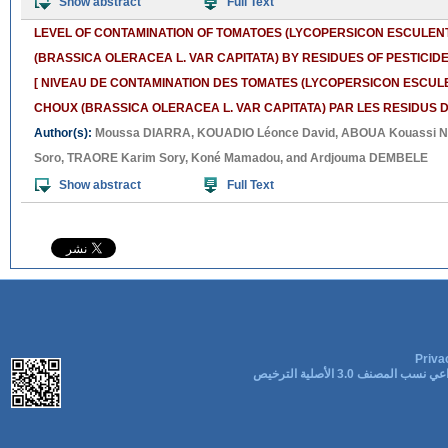
Show abstract
Full Text
LEVEL OF CONTAMINATION OF TOMATOES (LYCOPERSICON ESCULENT
(BRASSICA OLERACEA L. VAR CAPITATA) BY RESIDUES OF PESTICID
[ NIVEAU DE CONTAMINATION DES TOMATES (LYCOPERSICON ESCULEN
CHOUX (BRASSICA OLERACEA L. VAR CAPITATA) PAR LES RESIDUS D
Author(s):
Moussa DIARRA
,
KOUADIO Léonce David
,
ABOUA Kouassi N
Soro
,
TRAORE Karim Sory
,
Koné Mamadou
, and
Ardjouma DEMBELE
Show abstract
Full Text
Priva
ب المصنف 3.0 الأصلية الترخيص