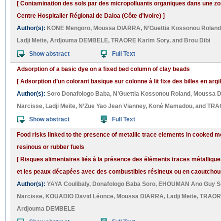
[ Contamination des sols par des micropolluants organiques dans une z
Centre Hospitalier Régional de Daloa (Côte d’Ivoire) ]
Author(s):
KONE Mengoro
,
Moussa DIARRA
,
N’Guettia Kossonou Roland
Ladji Meite
,
Ardjouma DEMBELE
,
TRAORE Karim Sory
, and
Brou Dibi
Show abstract
Full Text
Adsorption of a basic dye on a fixed bed column of clay beads
[ Adsorption d’un colorant basique sur colonne à lit fixe des billes en argil
Author(s):
Soro Donafologo Baba
,
N’Guettia Kossonou Roland
,
Moussa 
Narcisse
,
Ladji Meite
,
N’Zue Yao Jean Vianney
,
Koné Mamadou
, and
TRAO
Show abstract
Full Text
Food risks linked to the presence of metallic trace elements in cooked m
resinous or rubber fuels
[ Risques alimentaires liés à la présence des éléments traces métallique
et les peaux décapées avec des combustibles résineux ou en caoutchou
Author(s):
YAYA Coulibaly
,
Donafologo Baba Soro
,
EHOUMAN Ano Guy S
Narcisse
,
KOUADIO David Léonce
,
Moussa DIARRA
,
Ladji Meite
,
TRAORE
Ardjouma DEMBELE