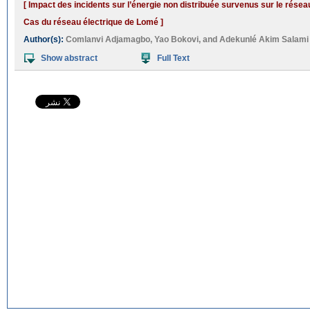
[ Impact des incidents sur l’énergie non distribuée survenus sur le résea
Cas du réseau électrique de Lomé ]
Author(s):
Comlanvi Adjamagbo
,
Yao Bokovi
, and
Adekunlé Akim Salami
Show abstract
Full Text