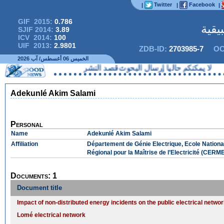
Twitter
Facebook
|
|
|
GIF 2015:
0.786
يقية
SJIF 2014:
3.89
ICV 2014:
100
UIF 2013:
2.9801
ZDB-ID:
2703985-7
OC
الخميس 06 أغسطس/ آب 2026
لا يمكنكم حاليا إرسال البحوث قصد النشر
Adekunlé Akim Salami
Personal
Name
Adekunlé Akim Salami
Affiliation
Département de Génie Electrique, Ecole Nationa
Régional pour la Maîtrise de l’Electricité (CERM
Documents: 1
Document title
Impact of non-distributed energy incidents on the public electrical networ
Lomé electrical network