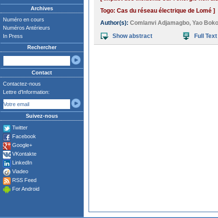
Archives
Togo: Cas du réseau électrique de Lomé ]
Numéro en cours
Author(s):
Comlanvi Adjamagbo
,
Yao Boko
Numéros Antérieurs
Show abstract
Full Text
In Press
Rechercher
Contact
Contactez-nous
Lettre d'Information:
Suivez-nous
Twitter
Facebook
Google+
VKontakte
LinkedIn
Viadeo
RSS Feed
For Android