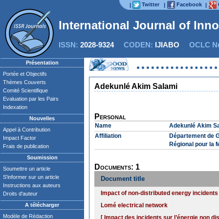
Twitter
Facebook
|
|
|
International Journal of Inn
ISSN:
2028-9324
CODEN:
IJIABO
OCLC Nu
Présentation
Portée et Objectifs
Thèmes Couverts
Adekunlé Akim Salami
Comité Scientifique
Evaluation par les Pairs
Indexation
Personal
Nouvelles
Name
Adekunlé Akim S
Appel à Contribution
Affiliation
Département de Gé
Impact Factor
Régional pour la 
Frais de publication
Soumission
Documents: 1
Soumettre un article
S'informer sur un article
Document title
Instructions aux auteurs
Impact of non-distributed energy incidents 
Droits d'auteur
A télécharger
Lomé electrical network
Modèle de Rédaction
[ Impact des incidents sur l’énergie non di