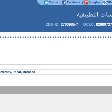
Twitter
Facebook
Google+
VKo
|
|
|
|
اسات التطبيقية
ZDB-ID:
2703985-7
OCLC:
82880727
versity, Rabat, Morocco