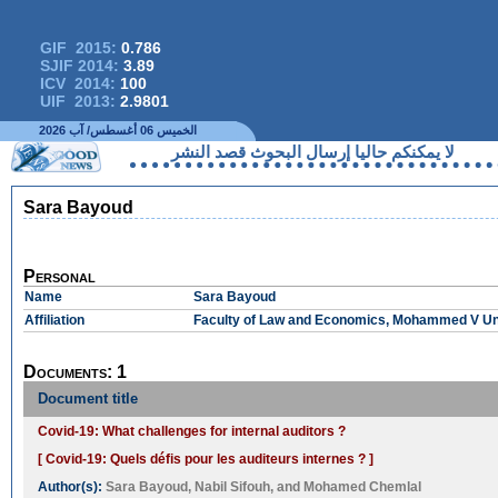
GIF 2015:
0.786
SJIF 2014:
3.89
ICV 2014:
100
UIF 2013:
2.9801
الخميس 06 أغسطس/ آب 2026
لا يمكنكم حاليا إرسال البحوث قصد النشر
Sara Bayoud
Personal
Name
Sara Bayoud
Affiliation
Faculty of Law and Economics, Mohammed V Uni
Documents: 1
Document title
Covid-19: What challenges for internal auditors ?
[ Covid-19: Quels défis pour les auditeurs internes ? ]
Author(s):
Sara Bayoud
,
Nabil Sifouh
, and
Mohamed Chemlal