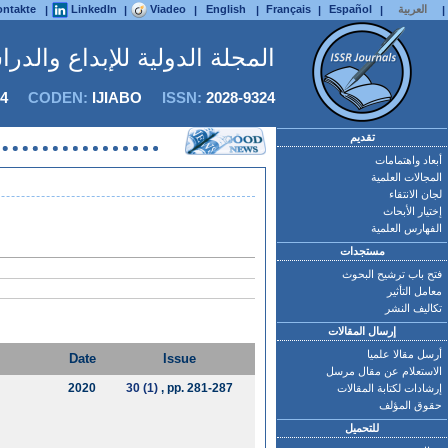
العربية
Español
Français
English
Viadeo
LinkedIn
ntakte
|
|
|
|
|
|
|
المجلة الدولية للإبداع والدر
4
CODEN:
IJIABO
ISSN:
2028-9324
تقديم
أبعاد واهتمامات
المجالات العلمية
لجان الانتقاء
إختيار الأبحاث
الفهارس العلمية
مستجدات
فتح باب ترشيح البحوث
معامل التأثير
تكاليف النشر
إرسال المقالات
أرسل مقالا علميا
Date
Issue
الاستعلام عن مقال مرسل
2020
30 (1)
, pp. 281-287
إرشادات لكتابة المقالات
حقوق المؤلف
للتحميل