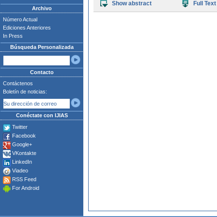
Show abstract
Full Text
Archivo
Número Actual
Ediciones Anteriores
In Press
Búsqueda Personalizada
Contacto
Contáctenos
Boletín de noticias:
Conéctate con IJIAS
Twitter
Facebook
Google+
VKontakte
LinkedIn
Viadeo
RSS Feed
For Android