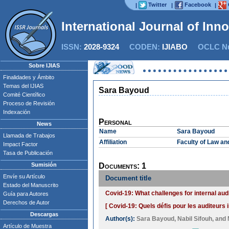
Twitter
Facebook
|
|
|
International Journal of Inn
ISSN:
2028-9324
CODEN:
IJIABO
OCLC Nu
Sobre IJIAS
Finalidades y Ámbito
Temas del IJIAS
Sara Bayoud
Comité Científico
Proceso de Revisión
Indexación
Personal
News
Name
Sara Bayoud
Llamada de Trabajos
Affiliation
Faculty of Law a
Impact Factor
Tasa de Publicación
Sumisión
Documents: 1
Envíe su Artículo
Document title
Estado del Manuscrito
Covid-19: What challenges for internal aud
Guía para Autores
Derechos de Autor
[ Covid-19: Quels défis pour les auditeurs i
Descargas
Author(s):
Sara Bayoud
,
Nabil Sifouh
, and
Artículo de Muestra