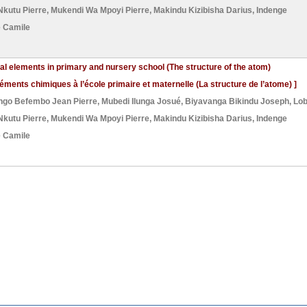
Nkutu Pierre
,
Mukendi Wa Mpoyi Pierre
,
Makindu Kizibisha Darius
,
Indenge
e Camile
al elements in primary and nursery school (The structure of the atom)
éments chimiques à l’école primaire et maternelle (La structure de l’atome) ]
ongo Befembo Jean Pierre
,
Mubedi Ilunga Josué
,
Biyavanga Bikindu Joseph
,
Lo
Nkutu Pierre
,
Mukendi Wa Mpoyi Pierre
,
Makindu Kizibisha Darius
,
Indenge
e Camile