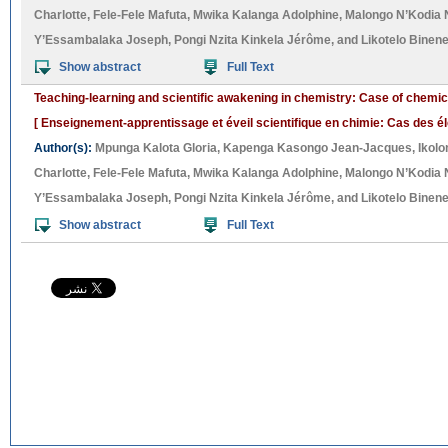
Charlotte
,
Fele-Fele Mafuta
,
Mwika Kalanga Adolphine
,
Malongo N’Kodia 
Y’Essambalaka Joseph
,
Pongi Nzita Kinkela Jérôme
, and
Likotelo Binen
Show abstract
Full Text
Teaching-learning and scientific awakening in chemistry: Case of chemic
[ Enseignement-apprentissage et éveil scientifique en chimie: Cas des él
Author(s):
Mpunga Kalota Gloria
,
Kapenga Kasongo Jean-Jacques
,
Ikol
Charlotte
,
Fele-Fele Mafuta
,
Mwika Kalanga Adolphine
,
Malongo N’Kodia 
Y’Essambalaka Joseph
,
Pongi Nzita Kinkela Jérôme
, and
Likotelo Binen
Show abstract
Full Text