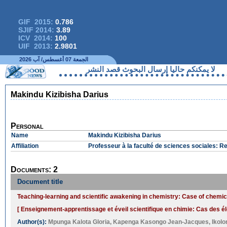
GIF 2015:
0.786
SJIF 2014:
3.89
ICV 2014:
100
UIF 2013:
2.9801
الجمعة 07 أغسطس/ آب 2026
لا يمكنكم حاليا إرسال البحوث قصد النشر
Makindu Kizibisha Darius
Personal
Name
Makindu Kizibisha Darius
Affiliation
Professeur à la faculté de sciences sociales: R
Documents: 2
Document title
Teaching-learning and scientific awakening in chemistry: Case of chemi
[ Enseignement-apprentissage et éveil scientifique en chimie: Cas des él
Author(s):
Mpunga Kalota Gloria
,
Kapenga Kasongo Jean-Jacques
,
Ikol