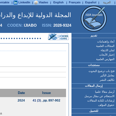
العربية
Español
Français
English
Viadeo
LinkedIn
ntakte
|
|
|
|
|
|
|
المجلة الدولية للإبداع والدر
4
CODEN:
IJIABO
ISSN:
2028-9324
تقديم
أبعاد واهتمامات
المجالات العلمية
لجان الانتقاء
إختيار الأبحاث
الفهارس العلمية
مستجدات
فتح باب ترشيح البحوث
معامل التأثير
تكاليف النشر
إرسال المقالات
أرسل مقالا علميا
Date
Issue
الاستعلام عن مقال مرسل
2024
41 (3)
, pp. 897-902
إرشادات لكتابة المقالات
حقوق المؤلف
للتحميل
ba