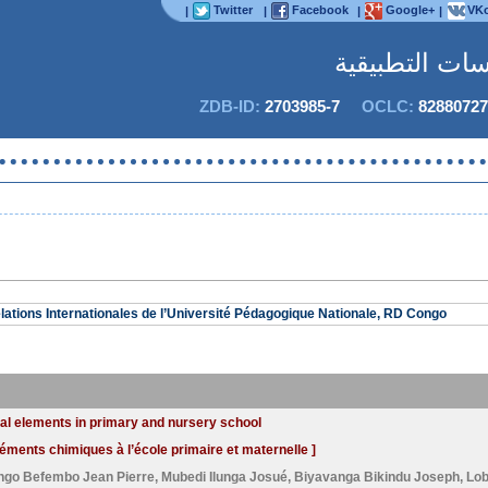
Twitter
Facebook
Google+
VKo
|
|
|
|
اسات التطبيقية
ZDB-ID:
2703985-7
OCLC:
82880727
elations Internationales de l’Université Pédagogique Nationale, RD Congo
cal elements in primary and nursery school
éments chimiques à l’école primaire et maternelle ]
ongo Befembo Jean Pierre
,
Mubedi Ilunga Josué
,
Biyavanga Bikindu Joseph
,
Lo