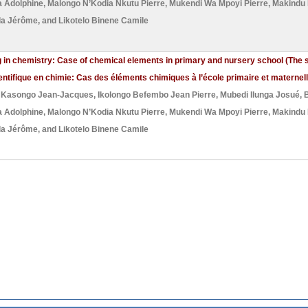
 Adolphine
,
Malongo N’Kodia Nkutu Pierre
,
Mukendi Wa Mpoyi Pierre
,
Makindu 
ela Jérôme
, and
Likotelo Binene Camile
g in chemistry: Case of chemical elements in primary and nursery school (The s
ntifique en chimie: Cas des éléments chimiques à l’école primaire et maternelle
 Kasongo Jean-Jacques
,
Ikolongo Befembo Jean Pierre
,
Mubedi Ilunga Josué
,
 Adolphine
,
Malongo N’Kodia Nkutu Pierre
,
Mukendi Wa Mpoyi Pierre
,
Makindu 
ela Jérôme
, and
Likotelo Binene Camile