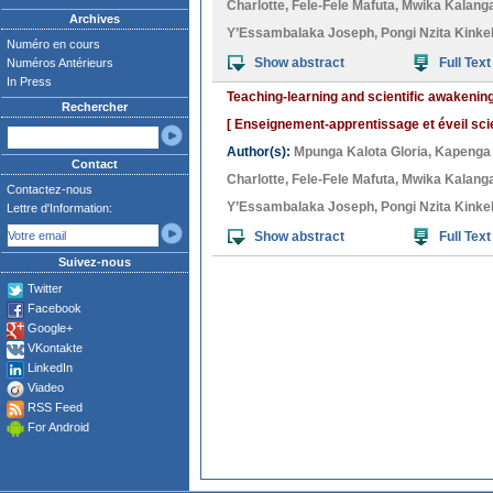
Charlotte
,
Fele-Fele Mafuta
,
Mwika Kalanga
Archives
Y’Essambalaka Joseph
,
Pongi Nzita Kink
Numéro en cours
Show abstract
Full Text
Numéros Antérieurs
In Press
Teaching-learning and scientific awakenin
Rechercher
[ Enseignement-apprentissage et éveil scie
Author(s):
Mpunga Kalota Gloria
,
Kapenga
Contact
Charlotte
,
Fele-Fele Mafuta
,
Mwika Kalanga
Contactez-nous
Y’Essambalaka Joseph
,
Pongi Nzita Kink
Lettre d'Information:
Show abstract
Full Text
Suivez-nous
Twitter
Facebook
Google+
VKontakte
LinkedIn
Viadeo
RSS Feed
For Android