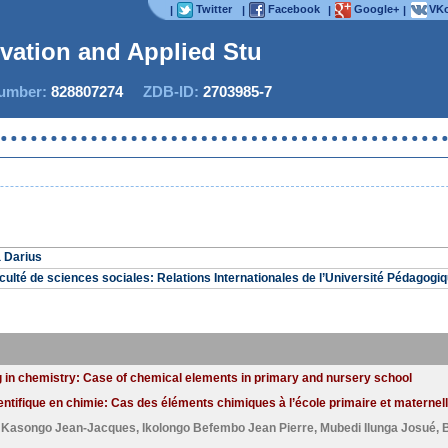
Twitter
Facebook
Google+
VKo
|
|
|
|
ovation and Applied Studi
mber:
828807274
ZDB-ID:
2703985-7
 Darius
aculté de sciences sociales: Relations Internationales de l’Université Pédagog
g in chemistry: Case of chemical elements in primary and nursery school
ntifique en chimie: Cas des éléments chimiques à l’école primaire et maternell
 Kasongo Jean-Jacques
,
Ikolongo Befembo Jean Pierre
,
Mubedi Ilunga Josué
,