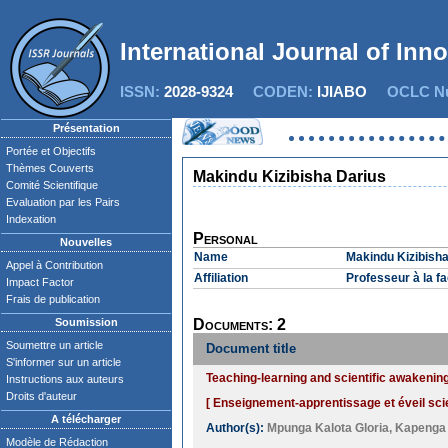
International Journal of Inn
ISSN:
2028-9324
CODEN:
IJIABO
OCLC Nu
Présentation
Portée et Objectifs
Thèmes Couverts
Makindu Kizibisha Darius
Comité Scientifique
Evaluation par les Pairs
Indexation
Personal
Nouvelles
Name
Makindu Kizibisha
Appel à Contribution
Affiliation
Professeur à la f
Impact Factor
Frais de publication
Soumission
Documents: 2
Soumettre un article
Document title
S'informer sur un article
Teaching-learning and scientific awakenin
Instructions aux auteurs
Droits d'auteur
[ Enseignement-apprentissage et éveil scie
A télécharger
Author(s):
Mpunga Kalota Gloria
,
Kapenga
Modèle de Rédaction