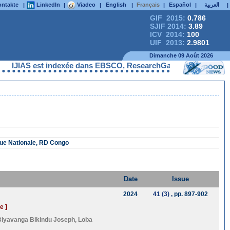
ntakte
LinkedIn
Viadeo
English
Français
Español
العربية
|
|
|
|
|
|
|
GIF 2015:
0.786
SJIF 2014:
3.89
ICV 2014:
100
UIF 2013:
2.9801
Dimanche 09 Août 2026
IJIAS est indexée dans EBSCO, ResearchGate, ProQuest, Chemica
ique Nationale, RD Congo
Date
Issue
2024
41 (3)
, pp. 897-902
e ]
Biyavanga Bikindu Joseph
,
Loba