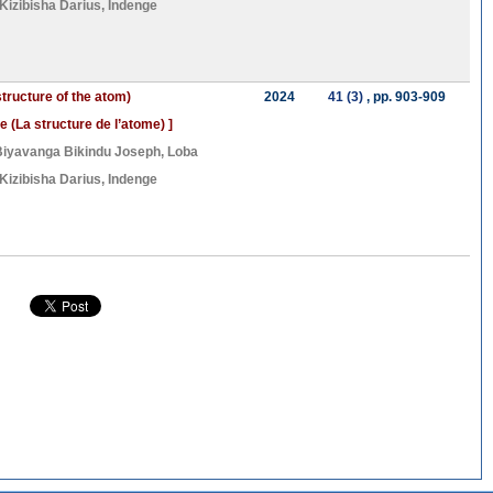
Kizibisha Darius
,
Indenge
tructure of the atom)
2024
41 (3)
, pp. 903-909
 (La structure de l’atome) ]
Biyavanga Bikindu Joseph
,
Loba
Kizibisha Darius
,
Indenge