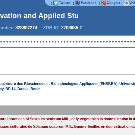
Twitter
Facebook
Google+
VKo
|
|
|
|
ovation and Applied Studi
mber:
828807274
ZDB-ID:
2703985-7
upérieure des Biosciences et Biotechnologies Appliquées (ENSBBA), Universit
y. BP 14, Dassa, Benin
tural practices of Solanum scabrum Mill., leafy vegetables in domestication in 
tiques culturales de Solanum scabrum Mill., légume-feuilles en domestication 