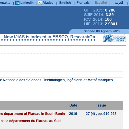
ntakte
LinkedIn
Viadeo
English
Français
Español
العربية
|
|
|
|
|
|
|
GIF 2015:
0.786
SJIF 2014:
3.89
ICV 2014:
100
UIF 2013:
2.9801
Sábado 08 Agosto 2026
Now IJIAS is indexed in EBSCO, ResearchGate, ProQuest, Chemica
é Nationale des Sciences, Technologies, Ingénierie et Mathématiques
Date
Issue
the department of Plateau in South Benin
2019
27 (4)
, pp. 910-923
dans le département du Plateau au Sud