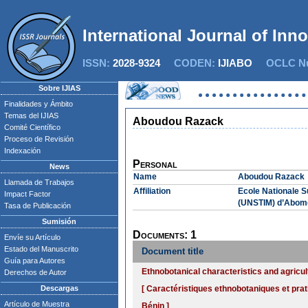
International Journal of Inn
ISSN:
2028-9324
CODEN:
IJIABO
OCLC Nu
Sobre IJIAS
Finalidades y Ámbito
Temas del IJIAS
Aboudou Razack
Comité Científico
Proceso de Revisión
Indexación
Personal
News
Name
Aboudou Razack
Llamada de Trabajos
Affiliation
Ecole Nationale S
Impact Factor
(UNSTIM) d’Abome
Tasa de Publicación
Sumisión
Documents: 1
Envíe su Artículo
Estado del Manuscrito
Document title
Guía para Autores
Ethnobotanical characteristics and agricul
Derechos de Autor
Descargas
[ Caractéristiques ethnobotaniques et pra
Artículo de Muestra
Bénin ]