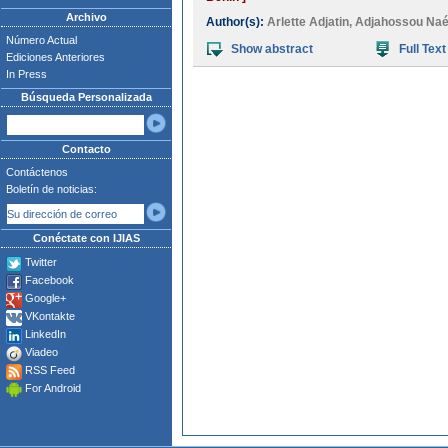
Archivo
Author(s):
Arlette Adjatin
,
Adjahossou Na
Número Actual
Show abstract
Full Text
Ediciones Anteriores
In Press
Búsqueda Personalizada
Contacto
Contáctenos
Boletín de noticias:
Conéctate con IJIAS
Twitter
Facebook
Google+
VKontakte
LinkedIn
Viadeo
RSS Feed
For Android