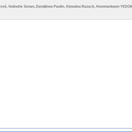
éssé
,
Vodouhe Senan
,
Dandjinou Paulin
,
Aboudou Razack
,
Hounnankpon YED