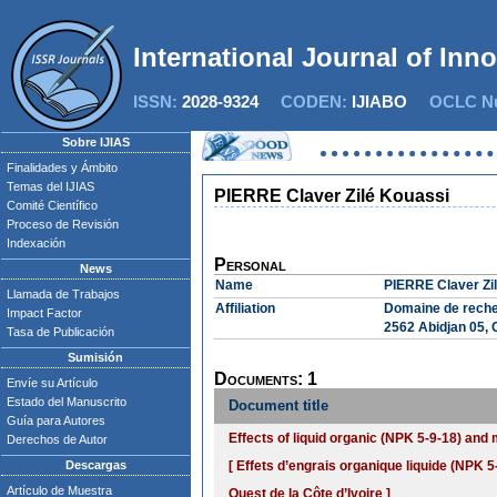
International Journal of Inn
ISSN:
2028-9324
CODEN:
IJIABO
OCLC Nu
Sobre IJIAS
Finalidades y Ámbito
Temas del IJIAS
PIERRE Claver Zilé Kouassi
Comité Científico
Proceso de Revisión
Indexación
Personal
News
Name
PIERRE Claver Zi
Llamada de Trabajos
Affiliation
Domaine de recher
Impact Factor
2562 Abidjan 05, C
Tasa de Publicación
Sumisión
Documents: 1
Envíe su Artículo
Estado del Manuscrito
Document title
Guía para Autores
Effects of liquid organic (NPK 5-9-18) and 
Derechos de Autor
Descargas
[ Effets d’engrais organique liquide (NPK 
Artículo de Muestra
Ouest de la Côte d’Ivoire ]