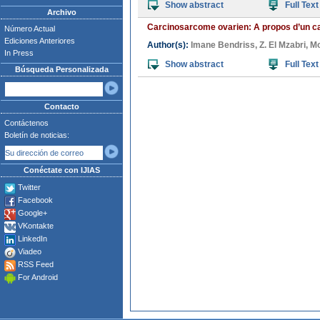
Show abstract
Full Text
Archivo
Carcinosarcome ovarien: A propos d’un c
Número Actual
Ediciones Anteriores
Author(s):
Imane Bendriss
,
Z. El Mzabri
,
Mo
In Press
Show abstract
Full Text
Búsqueda Personalizada
Contacto
Contáctenos
Boletín de noticias:
Conéctate con IJIAS
Twitter
Facebook
Google+
VKontakte
LinkedIn
Viadeo
RSS Feed
For Android