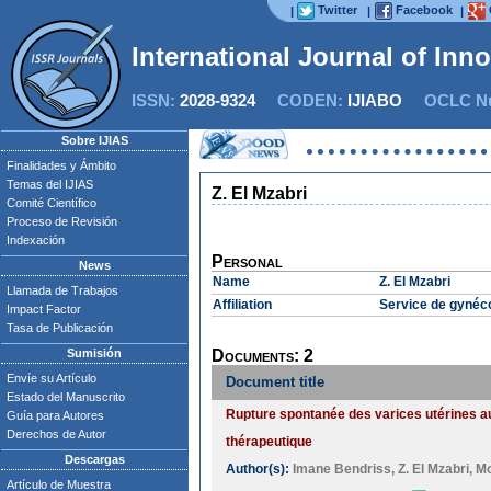
Twitter
Facebook
|
|
|
International Journal of Inn
ISSN:
2028-9324
CODEN:
IJIABO
OCLC Nu
Sobre IJIAS
Finalidades y Ámbito
Temas del IJIAS
Z. El Mzabri
Comité Científico
Proceso de Revisión
Indexación
Personal
News
Name
Z. El Mzabri
Llamada de Trabajos
Affiliation
Service de gynéco
Impact Factor
Tasa de Publicación
Sumisión
Documents: 2
Envíe su Artículo
Document title
Estado del Manuscrito
Rupture spontanée des varices utérines a
Guía para Autores
Derechos de Autor
thérapeutique
Descargas
Author(s):
Imane Bendriss
,
Z. El Mzabri
,
Mo
Artículo de Muestra