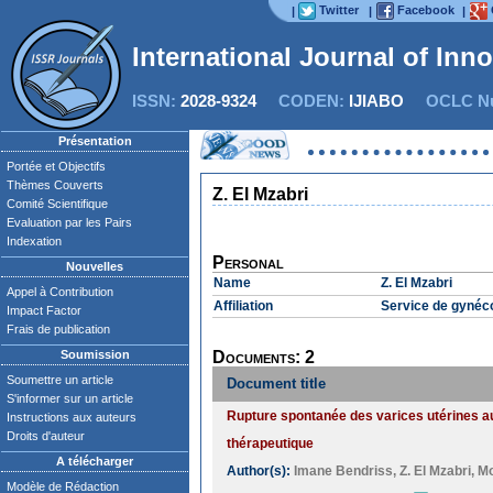
Twitter
Facebook
|
|
|
International Journal of Inn
ISSN:
2028-9324
CODEN:
IJIABO
OCLC Nu
Présentation
Portée et Objectifs
Thèmes Couverts
Z. El Mzabri
Comité Scientifique
Evaluation par les Pairs
Indexation
Personal
Nouvelles
Name
Z. El Mzabri
Appel à Contribution
Affiliation
Service de gynéco
Impact Factor
Frais de publication
Soumission
Documents: 2
Soumettre un article
Document title
S'informer sur un article
Rupture spontanée des varices utérines a
Instructions aux auteurs
Droits d'auteur
thérapeutique
A télécharger
Author(s):
Imane Bendriss
,
Z. El Mzabri
,
Mo
Modèle de Rédaction