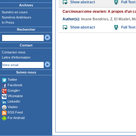
Show abstract
Full Text
Archives
Carcinosarcome ovarien: A propos d’un c
Numéro en cours
Numéros Antérieurs
Author(s):
Imane Bendriss
,
Z. El Mzabri
,
Mo
In Press
Show abstract
Full Text
Rechercher
Contact
Contactez-nous
Lettre d'Information:
Suivez-nous
Twitter
Facebook
Google+
VKontakte
LinkedIn
Viadeo
RSS Feed
For Android