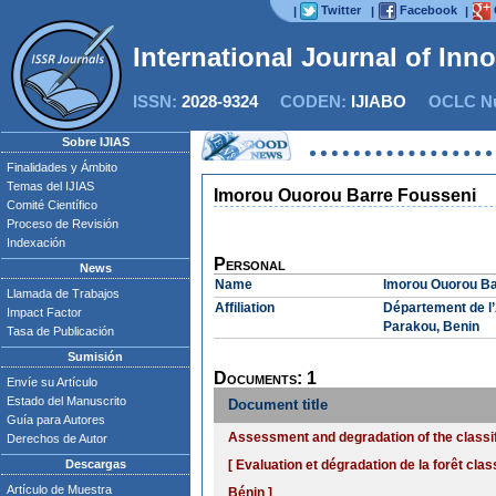
Twitter
Facebook
|
|
|
International Journal of Inn
ISSN:
2028-9324
CODEN:
IJIABO
OCLC Nu
Sobre IJIAS
Finalidades y Ámbito
Temas del IJIAS
Imorou Ouorou Barre Fousseni
Comité Científico
Proceso de Revisión
Indexación
Personal
News
Name
Imorou Ouorou Ba
Llamada de Trabajos
Affiliation
Département de l
Impact Factor
Parakou, Benin
Tasa de Publicación
Sumisión
Documents: 1
Envíe su Artículo
Estado del Manuscrito
Document title
Guía para Autores
Assessment and degradation of the classifi
Derechos de Autor
Descargas
[ Evaluation et dégradation de la forêt cla
Artículo de Muestra
Bénin ]