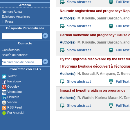
Show abstract
Full Text
Archivo
Neurotic angioedema and pregnancy: Report
Número Actual
Ediciones Anteriores
Author(s):
M. Kriouile
,
Samir Bargach
, an
In Press
Show abstract
Full Text
Búsqueda Personalizada
Carbon monoxide and pregnancy: Cause of 
Author(s):
M. Kriouile
,
Samir Bargach
, an
Contacto
Contáctenos
Show abstract
Full Text
Boletín de noticias:
Cystic Hygroma discovered by the first tr
[ Hygroma kystique découvert à l’échograp
Conéctate con IJIAS
Author(s):
H. Souradi
,
F. Amqrane
,
Z. Benn
Twitter
Facebook
Show abstract
Full Text
Google+
Impact of hypothyroidism on pregnancy
VKontakte
LinkedIn
Author(s):
R. Watfeh
,
Karima Matar
,
K. Ta
Viadeo
Show abstract
Full Text
RSS Feed
For Android