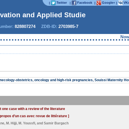
Twitter
Facebook
Google+
VKo
|
|
|
|
ovation and Applied Studies
mber:
828807274
ZDB-ID:
2703985-7
Now IJ
ecology-obstetrics, oncology and high-risk pregnancies, Souissi Maternity Ho
one case with a review of the literature
propos d’un cas avec revue de littérature ]
ane
,
M. Hijji
,
M. Youssfi
, and
Samir Bargach