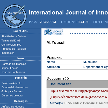
International Journal of Inn
ISSN:
2028-9324
CODEN:
IJIABO
OCLC Nu
Sobre IJIAS
Finalidades y Ámbito
Temas del IJIAS
M. Youssfi
Comité Científico
Proceso de Revisión
Indexación
Personal
News
Name
M. Youssfi
Llamada de Trabajos
Affiliation
Department of Gyn
Impact Factor
Tasa de Publicación
Sumisión
Documents: 5
Envíe su Artículo
Document title
Estado del Manuscrito
Lupus discovered during pregnancy: About 
Guía para Autores
Derechos de Autor
[ Lupus découvert lors de la grossesse: A 
Descargas
Author(s):
H. Souradi
,
Z. Bennani
,
F. Amqr
Artículo de Muestra