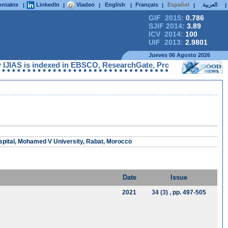
ntakte
LinkedIn
Viadeo
English
Français
Español
العربية
|
|
|
|
|
|
|
GIF 2015:
0.786
SJIF 2014:
3.89
ICV 2014:
100
UIF 2013:
2.9801
Jueves 06 Agosto 2026
IAS is indexed in EBSCO, ResearchGate, ProQuest, Chemical Abst
spital, Mohamed V University, Rabat, Morocco
Date
Issue
2021
34 (3)
, pp. 497-505