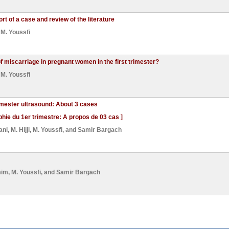
 of a case and review of the literature
d
M. Youssfi
miscarriage in pregnant women in the first trimester?
d
M. Youssfi
imester ultrasound: About 3 cases
hie du 1er trimestre: A propos de 03 cas ]
ani
,
M. Hijji
,
M. Youssfi
, and
Samir Bargach
mim
,
M. Youssfi
, and
Samir Bargach