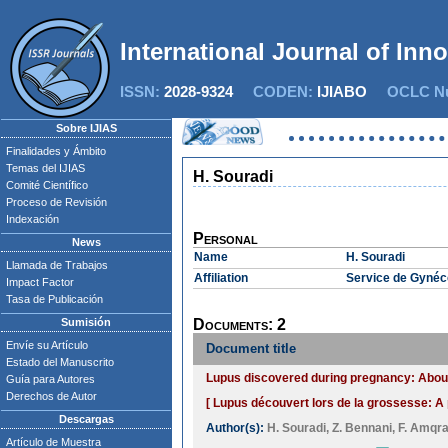
International Journal of Inn
ISSN:
2028-9324
CODEN:
IJIABO
OCLC Nu
Sobre IJIAS
Finalidades y Ámbito
Temas del IJIAS
H. Souradi
Comité Científico
Proceso de Revisión
Indexación
Personal
News
Name
H. Souradi
Llamada de Trabajos
Affiliation
Service de Gynéco
Impact Factor
Tasa de Publicación
Sumisión
Documents: 2
Envíe su Artículo
Document title
Estado del Manuscrito
Lupus discovered during pregnancy: About 
Guía para Autores
Derechos de Autor
[ Lupus découvert lors de la grossesse: A 
Descargas
Author(s):
H. Souradi
,
Z. Bennani
,
F. Amqr
Artículo de Muestra