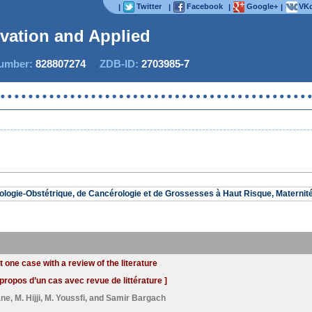
Twitter
Facebook
Google+
VKo
|
|
|
|
ovation and Applied St
mber:
828807274
ZDB-ID:
2703985-7
logie-Obstétrique, de Cancérologie et de Grossesses à Haut Risque, Maternit
one case with a review of the literature
propos d’un cas avec revue de littérature ]
ane
,
M. Hijji
,
M. Youssfi
, and
Samir Bargach