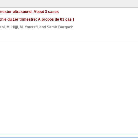
imester ultrasound: About 3 cases
hie du 1er trimestre: A propos de 03 cas ]
ani
,
M. Hijji
,
M. Youssfi
, and
Samir Bargach