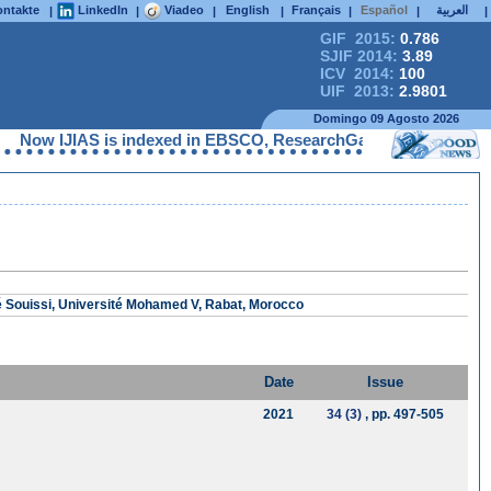
ntakte
LinkedIn
Viadeo
English
Français
Español
العربية
|
|
|
|
|
|
|
GIF 2015:
0.786
SJIF 2014:
3.89
ICV 2014:
100
UIF 2013:
2.9801
Domingo 09 Agosto 2026
Now IJIAS is indexed in EBSCO, ResearchGate, ProQuest, Chemic
é Souissi, Université Mohamed V, Rabat, Morocco
Date
Issue
2021
34 (3)
, pp. 497-505