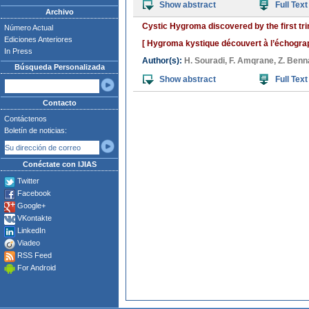
Show abstract
Full Text
Archivo
Cystic Hygroma discovered by the first tr
Número Actual
Ediciones Anteriores
[ Hygroma kystique découvert à l’échograp
In Press
Author(s):
H. Souradi
,
F. Amqrane
,
Z. Benn
Búsqueda Personalizada
Show abstract
Full Text
Contacto
Contáctenos
Boletín de noticias:
Conéctate con IJIAS
Twitter
Facebook
Google+
VKontakte
LinkedIn
Viadeo
RSS Feed
For Android