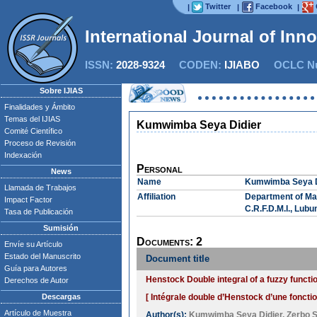
Twitter
Facebook
|
|
|
International Journal of Inn
ISSN:
2028-9324
CODEN:
IJIABO
OCLC Nu
Sobre IJIAS
Finalidades y Ámbito
Temas del IJIAS
Kumwimba Seya Didier
Comité Científico
Proceso de Revisión
Indexación
Personal
News
Name
Kumwimba Seya D
Llamada de Trabajos
Affiliation
Department of Mat
Impact Factor
C.R.F.D.M.I., Lub
Tasa de Publicación
Sumisión
Documents: 2
Envíe su Artículo
Estado del Manuscrito
Document title
Guía para Autores
Henstock Double integral of a fuzzy functio
Derechos de Autor
Descargas
[ Intégrale double d’Henstock d’une fonction
Artículo de Muestra
Author(s):
Kumwimba Seya Didier
,
Zerbo 