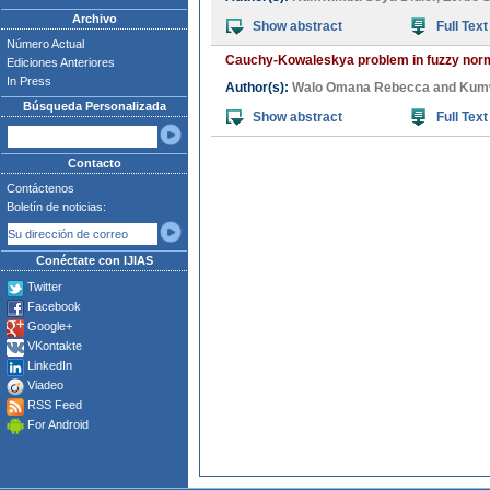
Archivo
Show abstract
Full Text
Número Actual
Cauchy-Kowaleskya problem in fuzzy no
Ediciones Anteriores
In Press
Author(s):
Walo Omana Rebecca
and
Kumw
Búsqueda Personalizada
Show abstract
Full Text
Contacto
Contáctenos
Boletín de noticias:
Conéctate con IJIAS
Twitter
Facebook
Google+
VKontakte
LinkedIn
Viadeo
RSS Feed
For Android