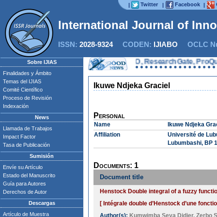
Twitter
Facebook
|
|
|
International Journal of Inn
ISSN:
2028-9324
CODEN:
IJIABO
OCLC Nu
Now IJIAS is indexed in EBSCO, ResearchGate, ProQuest, C
Sobre IJIAS
Finalidades y Ámbito
Temas del IJIAS
Ikuwe Ndjeka Graciel
Comité Científico
Proceso de Revisión
Indexación
Personal
News
Name
Ikuwe Ndjeka Grac
Llamada de Trabajos
Affiliation
Université de Lub
Impact Factor
Lubumbashi, BP 
Tasa de Publicación
Sumisión
Documents: 1
Envíe su Artículo
Estado del Manuscrito
Document title
Guía para Autores
Henstock Double integral of a fuzzy functio
Derechos de Autor
Descargas
[ Intégrale double d’Henstock d’une fonction
Artículo de Muestra
Author(s):
Kumwimba Seya Didier
,
Zerbo 