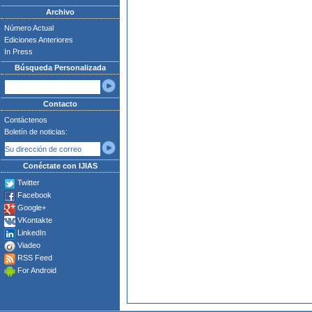
Archivo
Número Actual
Ediciones Anteriores
In Press
Búsqueda Personalizada
Contacto
Contáctenos
Boletín de noticias:
Conéctate con IJIAS
Twitter
Facebook
Google+
VKontakte
LinkedIn
Viadeo
RSS Feed
For Android