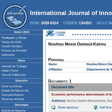
International Journal of Inn
ISSN:
2028-9324
CODEN:
IJIABO
OCLC Nu
Sobre IJIAS
Finalidades y Ámbito
Temas del IJIAS
Nouhou Mossi Oumoul-Kairou
Comité Científico
Proceso de Revisión
Indexación
Personal
News
Name
Nouhou Mossi Ou
Llamada de Trabajos
Affiliation
Département de S
Impact Factor
Tasa de Publicación
Sumisión
Documents: 1
Envíe su Artículo
Document title
Estado del Manuscrito
Economic performance determinants of farms
Guía para Autores
Derechos de Autor
Author(s):
Idrissa Saidou Mahamadou
,
Sou
Descargas
Show abstract
Full Text
Artículo de Muestra