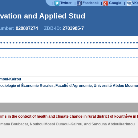
Twitter
Facebook
Google+
VKo
|
|
|
|
ovation and Applied Studie
mber:
828807274
ZDB-ID:
2703985-7
Now 
moul-Kairou
ociologie et Économie Rurales, Faculté d’Agronomie, Université Abdou Moumo
 in the context of health and climate change in rural district of kourthèye in 
mana Boubacar
,
Nouhou Mossi Oumoul-Kairou
, and
Sanouna Abdoulkarimou