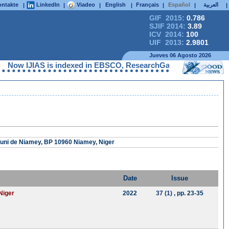
ntakte
LinkedIn
Viadeo
English
Français
Español
العربية
|
|
|
|
|
|
|
GIF 2015:
0.786
SJIF 2014:
3.89
ICV 2014:
100
UIF 2013:
2.9801
Jueves 06 Agosto 2026
IJIAS is indexed in EBSCO, ResearchGate, ProQuest, Chemical Ab
uni de Niamey, BP 10960 Niamey, Niger
Date
Issue
Niger
2022
37 (1)
, pp. 23-35