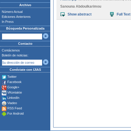
Archivo
Sanouna Abdoulkarimou
Número Actual
Show abstract
Full Text
Ediciones Anteriores
In Press
Búsqueda Personalizada
Contacto
Contáctenos
Boletín de noticias:
Conéctate con IJIAS
Twitter
Facebook
Google+
VKontakte
LinkedIn
Viadeo
RSS Feed
For Android