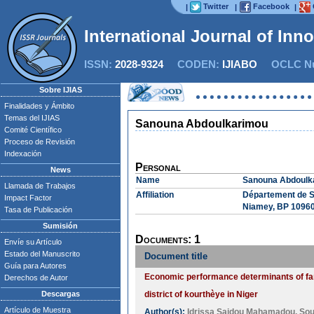
Twitter
Facebook
|
|
|
International Journal of Inn
ISSN:
2028-9324
CODEN:
IJIABO
OCLC Nu
Sobre IJIAS
Finalidades y Ámbito
Temas del IJIAS
Sanouna Abdoulkarimou
Comité Científico
Proceso de Revisión
Indexación
Personal
News
Name
Sanouna Abdoulk
Llamada de Trabajos
Affiliation
Département de S
Impact Factor
Niamey, BP 10960
Tasa de Publicación
Sumisión
Documents: 1
Envíe su Artículo
Estado del Manuscrito
Document title
Guía para Autores
Economic performance determinants of farm
Derechos de Autor
Descargas
district of kourthèye in Niger
Artículo de Muestra
Author(s):
Idrissa Saidou Mahamadou
,
Sou