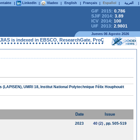
ntakte
LinkedIn
Viadeo
English
Français
Español
العربية
|
|
|
|
|
|
|
GIF 2015:
0.786
SJIF 2014:
3.89
ICV 2014:
100
UIF 2013:
2.9801
Jueves 06 Agosto 2026
S is indexed in EBSCO, ResearchGate, ProQuest, Chemical Abstra
s (LAPISEN), UMRI 18, Institut National Polytechnique Félix Houphouët
Date
Issue
2023
40 (2)
, pp. 505-519