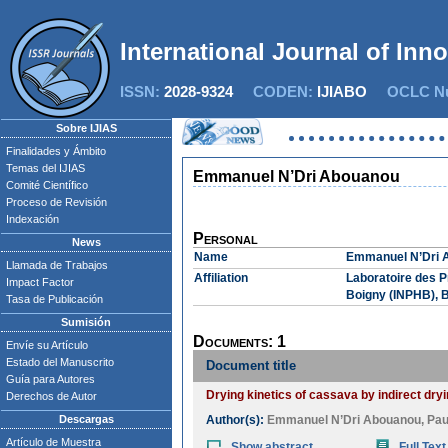
International Journal of Inn
ISSN:
2028-9324
CODEN:
IJIABO
OCLC Nu
Sobre IJIAS
Finalidades y Ámbito
Temas del IJIAS
Emmanuel N’Dri Abouanou
Comité Científico
Proceso de Revisión
Indexación
Personal
News
Name
Emmanuel N’Dri 
Llamada de Trabajos
Affiliation
Laboratoire des P
Impact Factor
Boigny (INPHB), B
Tasa de Publicación
Sumisión
Documents: 1
Envíe su Artículo
Estado del Manuscrito
Document title
Guía para Autores
Drying kinetics of cassava by indirect dry
Derechos de Autor
Descargas
Author(s):
Emmanuel N’Dri Abouanou
,
Pau
Artículo de Muestra
Show abstract
Full Text