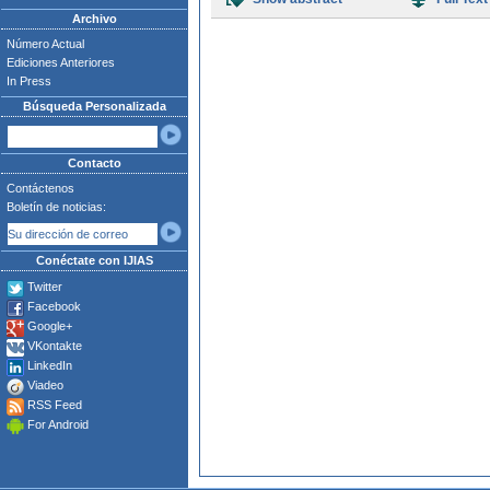
Archivo
Número Actual
Ediciones Anteriores
In Press
Búsqueda Personalizada
Contacto
Contáctenos
Boletín de noticias:
Conéctate con IJIAS
Twitter
Facebook
Google+
VKontakte
LinkedIn
Viadeo
RSS Feed
For Android