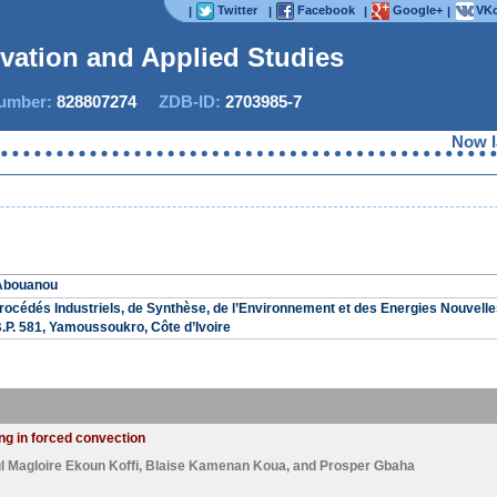
Twitter
Facebook
Google+
VKo
|
|
|
|
ovation and Applied Studies
mber:
828807274
ZDB-ID:
2703985-7
Now IJIA
Abouanou
rocédés Industriels, de Synthèse, de l’Environnement et des Energies Nouvelle
.P. 581, Yamoussoukro, Côte d’Ivoire
ing in forced convection
l Magloire Ekoun Koffi
,
Blaise Kamenan Koua
, and
Prosper Gbaha