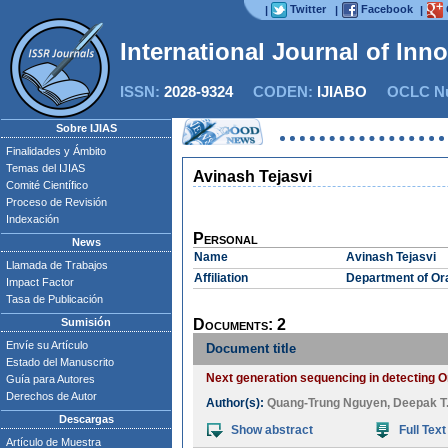
Twitter
Facebook
|
|
|
International Journal of Inn
ISSN:
2028-9324
CODEN:
IJIABO
OCLC Nu
Sobre IJIAS
Finalidades y Ámbito
Temas del IJIAS
Avinash Tejasvi
Comité Científico
Proceso de Revisión
Indexación
Personal
News
Name
Avinash Tejasvi
Llamada de Trabajos
Affiliation
Department of Ora
Impact Factor
Tasa de Publicación
Sumisión
Documents: 2
Envíe su Artículo
Document title
Estado del Manuscrito
Next generation sequencing in detecting 
Guía para Autores
Derechos de Autor
Author(s):
Quang-Trung Nguyen
,
Deepak T
Descargas
Show abstract
Full Text
Artículo de Muestra