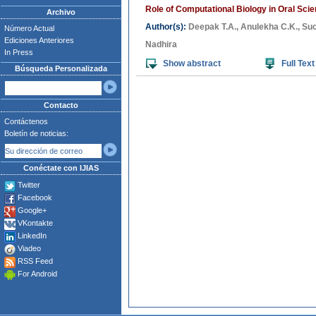
Role of Computational Biology in Oral Sci
Archivo
Author(s):
Deepak T.A.
,
Anulekha C.K.
,
Suc
Número Actual
Ediciones Anteriores
Nadhira
In Press
Show abstract
Full Text
Búsqueda Personalizada
Contacto
Contáctenos
Boletín de noticias:
Conéctate con IJIAS
Twitter
Facebook
Google+
VKontakte
LinkedIn
Viadeo
RSS Feed
For Android