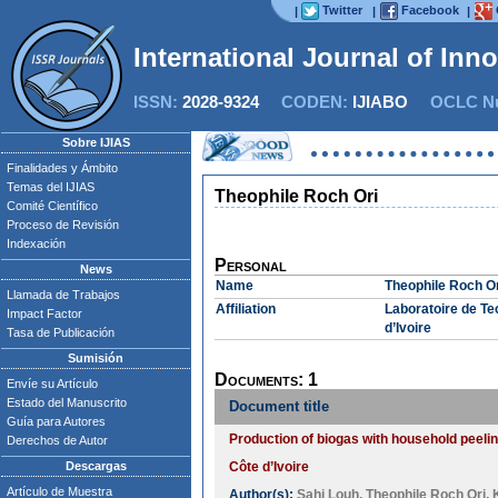
Twitter
Facebook
|
|
|
International Journal of Inn
ISSN:
2028-9324
CODEN:
IJIABO
OCLC Nu
Sobre IJIAS
Finalidades y Ámbito
Temas del IJIAS
Theophile Roch Ori
Comité Científico
Proceso de Revisión
Indexación
Personal
News
Name
Theophile Roch Or
Llamada de Trabajos
Affiliation
Laboratoire de Te
Impact Factor
d’Ivoire
Tasa de Publicación
Sumisión
Documents: 1
Envíe su Artículo
Estado del Manuscrito
Document title
Guía para Autores
Production of biogas with household peelin
Derechos de Autor
Descargas
Côte d’Ivoire
Artículo de Muestra
Author(s):
Sahi Louh
,
Theophile Roch Ori
,